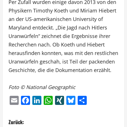
Per Zufall wurden einige davon 2013 von den
Physikern Timothy Koeth und Miriam Hiebert
an der US-amerikanischen University of
Maryland entdeckt. „Die Jagd nach Hitlers
Uranwürfeln“ zeichnet die Ergebnisse ihrer
Recherchen nach. Ob Koeth und Hiebert
herausfinden konnten, was mit den restlichen
Uranwürfeln geschah, ist Teil der packenden
Geschichte, die die Dokumentation erzählt.
Foto © National Geographic
Email
Facebook
LinkedIn
WhatsApp
XING
Bluesky
Teilen
B
Zurück: