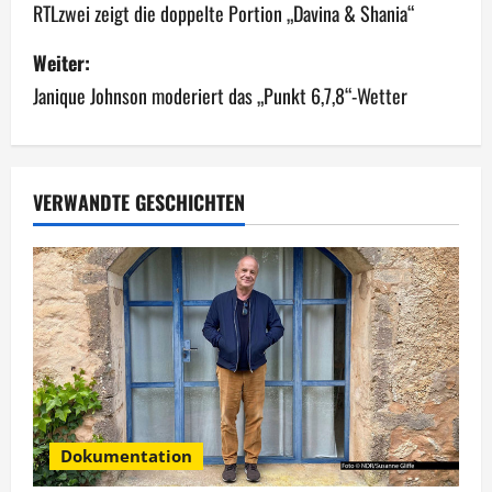
e
RTLzwei zeigt die doppelte Portion „Davina & Shania“
i
Weiter:
Janique Johnson moderiert das „Punkt 6,7,8“-Wetter
t
r
a
VERWANDTE GESCHICHTEN
g
s
n
a
v
Dokumentation
i