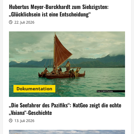
g
Hubertus Meyer-Burckhardt zum Siebzigsten:
„Glücklichsein ist eine Entscheidung“
a
22. Juli 2026
t
i
o
n
Dokumentation
„Die Seefahrer des Pazifiks“: NatGeo zeigt die echte
„Vaiana“-Geschichte
13. Juli 2026