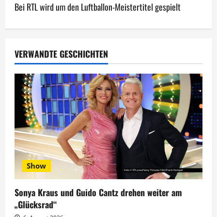
Bei RTL wird um den Luftballon-Meistertitel gespielt
t
r
a
VERWANDTE GESCHICHTEN
g
s
n
a
v
Show
i
g
Sonya Kraus und Guido Cantz drehen weiter am
„Glücksrad“
a