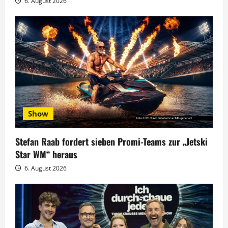
6. August 2026
t
i
o
n
Show
Stefan Raab fordert sieben Promi-Teams zur „Jetski
Star WM“ heraus
6. August 2026