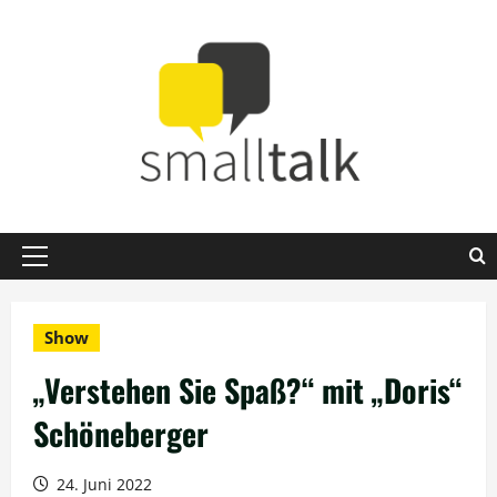
Zum
Inhalt
springen
Primäres
Menü
Show
„Verstehen Sie Spaß?“ mit „Doris“
Schöneberger
24. Juni 2022