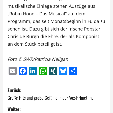
musikalische Einlage stehen Auszüge aus
„Robin Hood – Das Musical“ auf dem
Programm, das seit Monatsbeginn in Fulda zu
sehen ist. Dazu gibt sich der irische Popstar
Chris de Burgh die Ehre, der als Komponist
an dem Stück beteiligt ist.
Foto © SWR/Patricia Neligan
Email
Facebook
LinkedIn
WhatsApp
XING
Bluesky
Teilen
B
Zurück:
e
Große Hits und große Gefühle in der Vox-Primetime
i
Weiter: