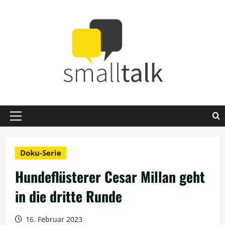
Zum
Inhalt
springen
Primäres
Menü
Doku-Serie
Hundeflüsterer Cesar Millan geht
in die dritte Runde
16. Februar 2023