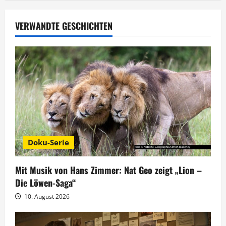
a
g
VERWANDTE GESCHICHTEN
s
n
a
v
i
Doku-Serie
g
Mit Musik von Hans Zimmer: Nat Geo zeigt „Lion –
a
Die Löwen-Saga“
t
10. August 2026
i