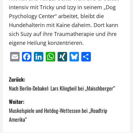
intensiv mit Tricky und Izzy in seinem „Dog
Psychology Center“ arbeitet, bleibt die
Hundehalterin mit Kaine daheim. Dort kann
sich Suzy auf ihre Traumatherapie und ihre
eigene Heilung konzentrieren.
Email
Facebook
LinkedIn
WhatsApp
XING
Bluesky
Teilen
B
Zurück:
e
Nach Berlin-Debakel: Lars Klingbeil bei „Maischberger“
i
Weiter:
Muskelspiele und Hotdog-Wettessen bei „Roadtrip
t
Amerika“
r