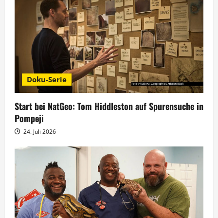
o
n
Doku-Serie
Start bei NatGeo: Tom Hiddleston auf Spurensuche in
Pompeji
24. Juli 2026