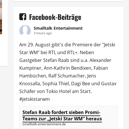
Facebook-Beiträge
Smalltalk Entertainment
3 hours ago
Am 29. August gibt's die Premiere der "Jetski
Star WM" bei
RTL
und
RTL
+. Neben
Gastgeber Stefan Raab sind u.a.
Alexander
Kumptner
, Ann-Kathrin Bendixen,
Fabian
Hambüchen
, Ralf Schumacher,
Jens
Knossalla
,
Sophia Thiel
,
Dagi Bee
und Gustav
Schäfer von
Tokio Hotel
am Start.
#jetskistarwm
Stefan Raab fordert sieben Promi-
Teams zur „Jetski Star WM“ heraus
smalltalk-entertainment.de