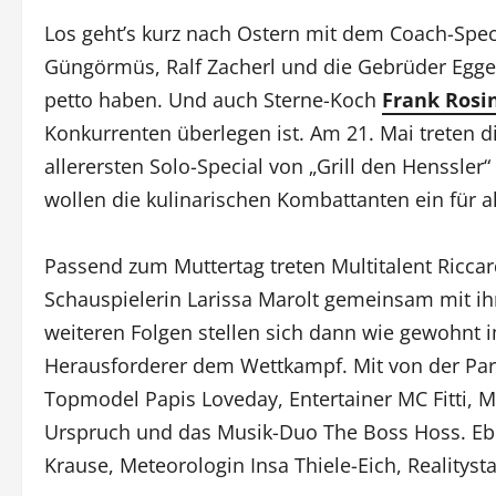
Los geht’s kurz nach Ostern mit dem Coach-Speci
Güngörmüs, Ralf Zacherl und die Gebrüder Eggert
petto haben. Und auch Sterne-Koch
Frank Rosi
Konkurrenten überlegen ist. Am 21. Mai treten
allerersten Solo-Special von „Grill den Henssler
wollen die kulinarischen Kombattanten ein für al
Passend zum Muttertag treten Multitalent Ricca
Schauspielerin Larissa Marolt gemeinsam mit ihr
weiteren Folgen stellen sich dann wie gewohnt
Herausforderer dem Wettkampf. Mit von der Part
Topmodel Papis Loveday, Entertainer MC Fitti, M
Urspruch und das Musik-Duo The Boss Hoss. Eben
Krause, Meteorologin Insa Thiele-Eich, Realityst