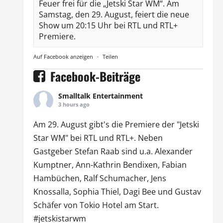
Feuer frei für die „Jetski Star WM“. Am
Samstag, den 29. August, feiert die neue
Show um 20:15 Uhr bei RTL und RTL+
Premiere.
Auf Facebook anzeigen
·
Teilen
Facebook-Beiträge
Smalltalk Entertainment
3 hours ago
Am 29. August gibt's die Premiere der "Jetski
Star WM" bei
RTL
und
RTL
+. Neben
Gastgeber Stefan Raab sind u.a.
Alexander
Kumptner
, Ann-Kathrin Bendixen,
Fabian
Hambüchen
, Ralf Schumacher,
Jens
Knossalla
,
Sophia Thiel
,
Dagi Bee
und Gustav
Schäfer von
Tokio Hotel
am Start.
#jetskistarwm