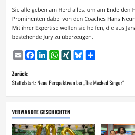
Sie alle geben am Herd alles, um am Ende den He
Prominenten dabei von den Coaches Hans Neuner
Mit ihrer Expertise wollen sie helfen, die aus Ja
bestehende Jury zu überzeugen.
Email
Facebook
LinkedIn
WhatsApp
XING
Bluesky
Teilen
B
Zurück:
Staffelstart: Neue Perspektiven bei „The Masked Singer“
e
i
t
VERWANDTE GESCHICHTEN
r