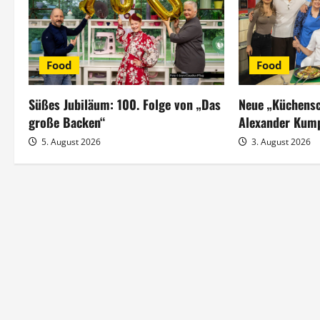
a
g
s
Food
Food
n
Süßes Jubiläum: 100. Folge von „Das
Neue „Küchensc
a
große Backen“
Alexander Kum
5. August 2026
3. August 2026
v
i
g
a
t
i