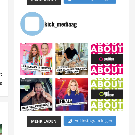
kick_mediaag
:
ve
Auf Instagram folgen
MEHR LADEN