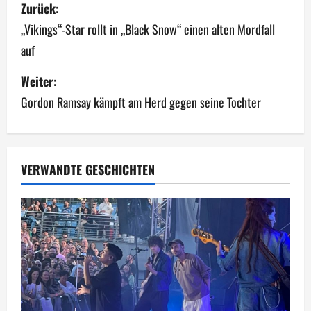
B
Zurück:
e
„Vikings“-Star rollt in „Black Snow“ einen alten Mordfall
auf
i
Weiter:
t
Gordon Ramsay kämpft am Herd gegen seine Tochter
r
a
g
VERWANDTE GESCHICHTEN
s
n
a
v