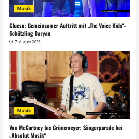
i
Musik
g
Clueso: Gemeinsamer Auftritt mit „The Voice Kids“-
a
Schützling Daryan
t
7. August 2026
i
o
n
Musik
Von McCartney bis Grönemeyer: Sängerparade bei
„Absolut Musik“