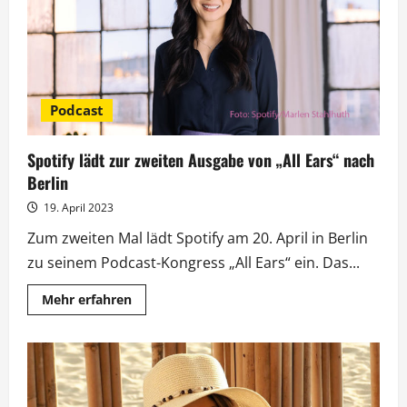
bei
„Maischberger“
Podcast
Spotify lädt zur zweiten Ausgabe von „All Ears“ nach
Berlin
19. April 2023
Zum zweiten Mal lädt Spotify am 20. April in Berlin
zu seinem Podcast-Kongress „All Ears“ ein. Das...
Mehr
Mehr erfahren
Informationen
über
Spotify
lädt
zur
zweiten
Ausgabe
von