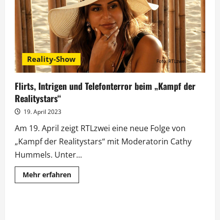
„All
Ears“
nach
Berlin
Reality-Show
Flirts, Intrigen und Telefonterror beim „Kampf der
Realitystars“
19. April 2023
Am 19. April zeigt RTLzwei eine neue Folge von
„Kampf der Realitystars“ mit Moderatorin Cathy
Hummels. Unter...
Mehr
Mehr erfahren
Informationen
über
Flirts,
Intrigen
und
Telefonterror