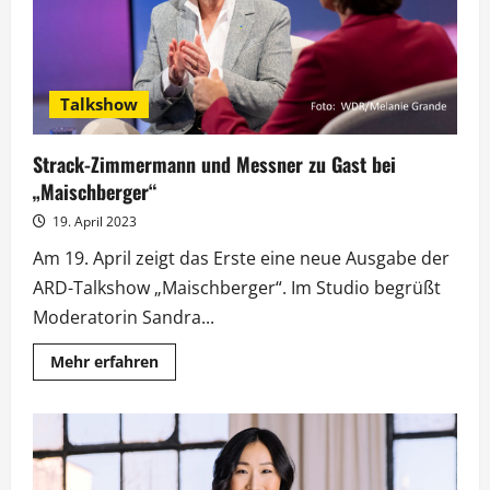
Talkshow
Strack-Zimmermann und Messner zu Gast bei
„Maischberger“
19. April 2023
Am 19. April zeigt das Erste eine neue Ausgabe der
ARD-Talkshow „Maischberger“. Im Studio begrüßt
Moderatorin Sandra...
Mehr
Mehr erfahren
Informationen
über
Strack-
Zimmermann
und
Messner
zu
Gast