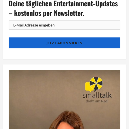
Deine täglichen Entertainment-Updates
beim
„Kampf
der
– kostenlos per Newsletter.
Realitystars“