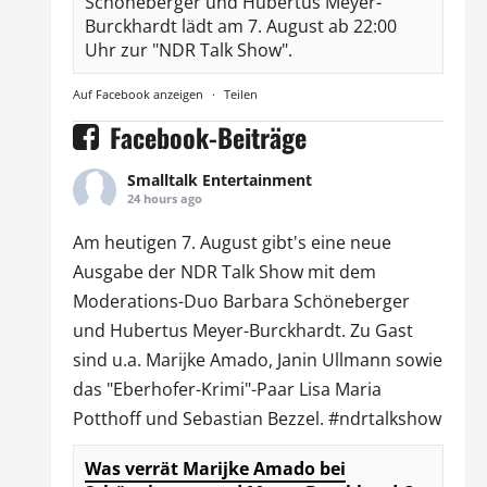
Schöneberger und Hubertus Meyer-
Burckhardt lädt am 7. August ab 22:00
Uhr zur "NDR Talk Show".
Auf Facebook anzeigen
·
Teilen
Facebook-Beiträge
Smalltalk Entertainment
24 hours ago
Am heutigen 7. August gibt's eine neue
Ausgabe der
NDR Talk Show
mit dem
Moderations-Duo
Barbara Schöneberger
und Hubertus Meyer-Burckhardt. Zu Gast
sind u.a.
Marijke Amado
,
Janin Ullmann
sowie
das "Eberhofer-Krimi"-Paar Lisa Maria
Potthoff und Sebastian Bezzel.
#ndrtalkshow
Was verrät Marijke Amado bei