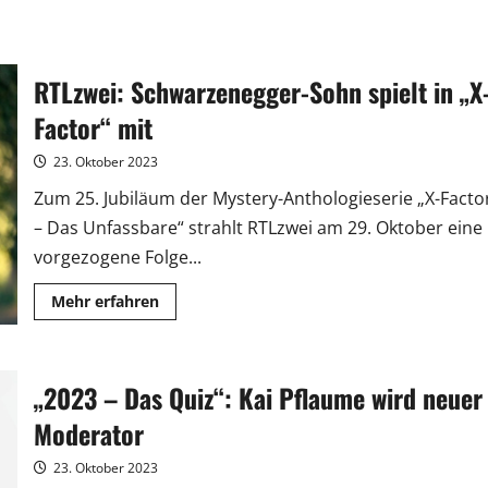
RTLzwei: Schwarzenegger-Sohn spielt in „X
Factor“ mit
23. Oktober 2023
Zum 25. Jubiläum der Mystery-Anthologieserie „X-Facto
– Das Unfassbare“ strahlt RTLzwei am 29. Oktober eine
vorgezogene Folge...
Mehr
Mehr erfahren
Informationen
über
RTLzwei:
Schwarzenegger-
Sohn
„2023 – Das Quiz“: Kai Pflaume wird neuer
spielt
in
„X-
Moderator
Factor“
mit
23. Oktober 2023