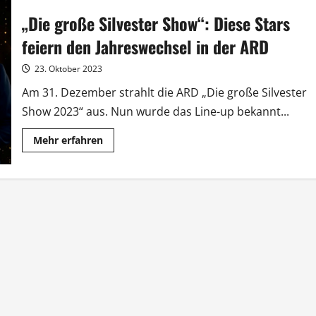
von
„Die große Silvester Show“: Diese Stars
„Die
purpurnen
Flüsse“
feiern den Jahreswechsel in der ARD
ab
20.
November
23. Oktober 2023
Am 31. Dezember strahlt die ARD „Die große Silvester
Show 2023“ aus. Nun wurde das Line-up bekannt...
Mehr
Mehr erfahren
Informationen
über
„Die
große
Silvester
Show“:
Diese
Stars
feiern
den
Jahreswechsel
in
der
ARD