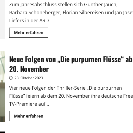
Zum Jahresabschluss stellen sich Günther Jauch,
Barbara Schöneberger, Florian Silbereisen und Jan Jose
Liefers in der ARD...
Mehr
Mehr erfahren
Informationen
über
„2023
–
Das
Neue Folgen von „Die purpurnen Flüsse“ ab
Quiz“:
Kai
Pflaume
20. November
wird
neuer
Moderator
23. Oktober 2023
Vier neue Folgen der Thriller-Serie „Die purpurnen
Flüsse“ feiern ab dem 20. November ihre deutsche Free
TV-Premiere auf...
Mehr
Mehr erfahren
Informationen
über
Neue
Folgen