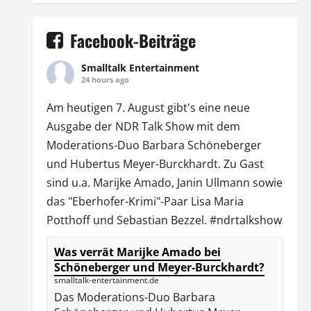
Facebook-Beiträge
Smalltalk Entertainment
24 hours ago
Am heutigen 7. August gibt's eine neue
Ausgabe der
NDR Talk Show
mit dem
Moderations-Duo
Barbara Schöneberger
und Hubertus Meyer-Burckhardt. Zu Gast
sind u.a.
Marijke Amado
,
Janin Ullmann
sowie
das "Eberhofer-Krimi"-Paar Lisa Maria
Potthoff und Sebastian Bezzel.
#ndrtalkshow
Was verrät Marijke Amado bei
Schöneberger und Meyer-Burckhardt?
smalltalk-entertainment.de
Das Moderations-Duo Barbara