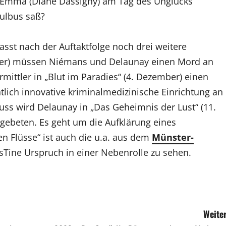
n Emma (Diane Dassigny) am Tag des Unglücks
hulbus saß?
asst nach der Auftaktfolge noch drei weitere
mber) müssen Niémans und Delaunay einen Mord an
mittler in „Blut im Paradies“ (4. Dezember) einen
lich innovative kriminalmedizinische Einrichtung an
uss wird Delaunay in „Das Geheimnis der Lust“ (11.
 gebeten. Es geht um die Aufklärung eines
n Flüsse“ ist auch die u.a. aus dem
Münster-
Tine Urspruch in einer Nebenrolle zu sehen.
Weiter