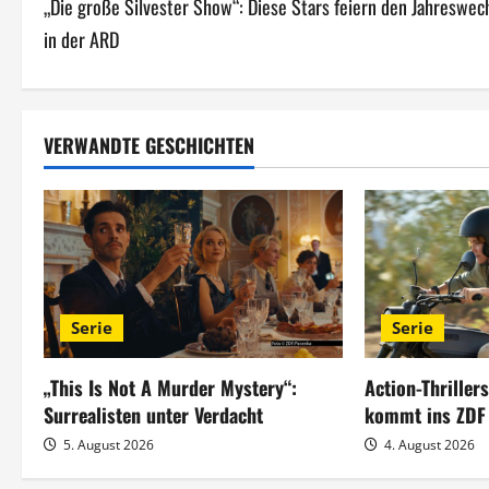
„Die große Silvester Show“: Diese Stars feiern den Jahreswec
e
in der ARD
i
t
VERWANDTE GESCHICHTEN
r
a
g
s
Serie
Serie
n
a
„This Is Not A Murder Mystery“:
Action-Thriller
Surrealisten unter Verdacht
kommt ins ZDF
v
5. August 2026
4. August 2026
i