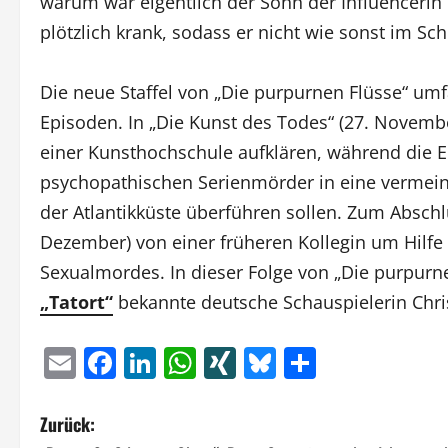
warum war eigentlich der Sohn der Influenceri
plötzlich krank, sodass er nicht wie sonst im Sc
Die neue Staffel von „Die purpurnen Flüsse“ umf
Episoden. In „Die Kunst des Todes“ (27. Nove
einer Kunsthochschule aufklären, während die Er
psychopathischen Serienmörder in eine vermeint
der Atlantikküste überführen sollen. Zum Abschl
Dezember) von einer früheren Kollegin um Hilfe
Sexualmordes. In dieser Folge von „Die purpurne
„Tatort“
bekannte deutsche Schauspielerin Chris
Email
Facebook
LinkedIn
WhatsApp
XING
Bluesky
Teilen
B
Zurück: