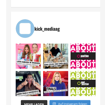
kick_mediaag
,
m
Auf Instagram folgen
MEHR LADEN