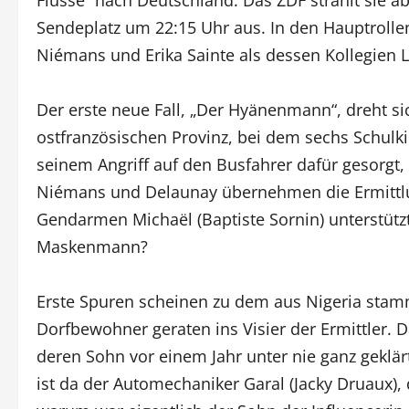
Sendeplatz um 22:15 Uhr aus. In den Hauptrollen
Niémans und Erika Sainte als dessen Kollegien 
Der erste neue Fall, „Der Hyänenmann“, dreht si
ostfranzösischen Provinz, bei dem sechs Schulk
seinem Angriff auf den Busfahrer dafür gesorgt
Niémans und Delaunay übernehmen die Ermittl
Gendarmen Michaël (Baptiste Sornin) unterstützt.
Maskenmann?
Erste Spuren scheinen zu dem aus Nigeria stam
Dorfbewohner geraten ins Visier der Ermittler. Da
deren Sohn vor einem Jahr unter nie ganz gek
ist da der Automechaniker Garal (Jacky Druaux