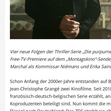
Vier neue Folgen der Thriller-Serie „Die purpur
Free-TV-Premiere auf dem „Montagskino“-Sendepl
Marchal als Kommissar Niémans und Erika Sainte
Schon Anfang der 2000er-Jahre entstanden auf B
Jean-Christophe Grangé zwei Kinofilme. Seit 2018
französisch-deutsch-belgischen Serie erzählt, 
Koproduzenten beteiligt sind. Nun kommt die mit
Flüsse“ nach Deutschland: Das ZDF strahlt sie