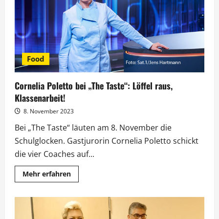
die
NRW-
Filmförderung
Food
Cornelia Poletto bei „The Taste“: Löffel raus,
Klassenarbeit!
8. November 2023
Bei „The Taste“ läuten am 8. November die
Schulglocken. Gastjurorin Cornelia Poletto schickt
die vier Coaches auf...
Mehr
Mehr erfahren
Informationen
über
Cornelia
Poletto
bei
„The