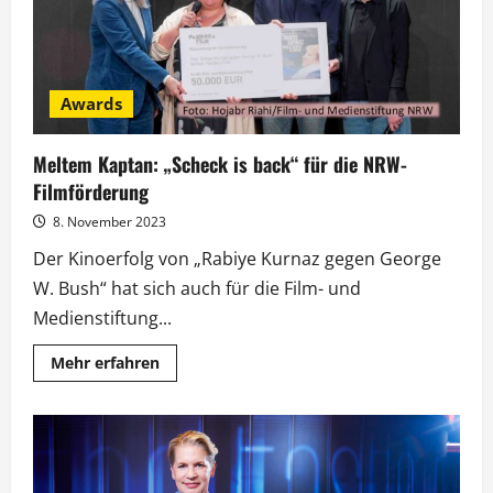
Awards
Meltem Kaptan: „Scheck is back“ für die NRW-
Filmförderung
8. November 2023
Der Kinoerfolg von „Rabiye Kurnaz gegen George
W. Bush“ hat sich auch für die Film- und
Medienstiftung...
Mehr
Mehr erfahren
Informationen
über
Meltem
Kaptan:
„Scheck
is
back“
für