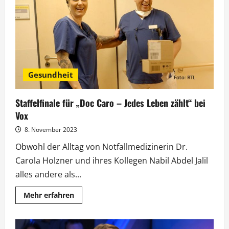
Taste“:
Löffel
raus,
Klassenarbeit!
Gesundheit
Staffelfinale für „Doc Caro – Jedes Leben zählt“ bei
Vox
8. November 2023
Obwohl der Alltag von Notfallmedizinerin Dr.
Carola Holzner und ihres Kollegen Nabil Abdel Jalil
alles andere als...
Mehr
Mehr erfahren
Informationen
über
Staffelfinale
für