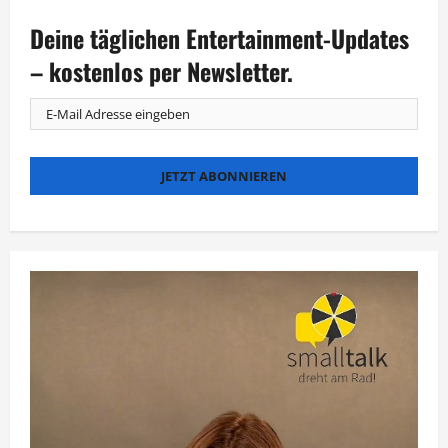
Lang,
Aiwanger
Deine täglichen Entertainment-Updates
und
Gerster
– kostenlos per Newsletter.