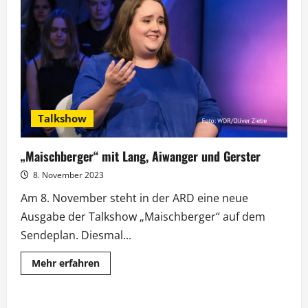
„Doc
Caro
–
Jedes
Leben
zählt“
bei
Vox
Talkshow
„Maischberger“ mit Lang, Aiwanger und Gerster
8. November 2023
Am 8. November steht in der ARD eine neue
Ausgabe der Talkshow „Maischberger“ auf dem
Sendeplan. Diesmal...
Mehr
Mehr erfahren
Informationen
über
„Maischberger“
mit