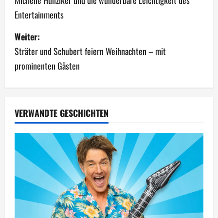
e
Michelle Hunziker und die wunderbare Leichtigkeit des
Entertainments
i
Weiter:
t
Sträter und Schubert feiern Weihnachten – mit
r
prominenten Gästen
a
g
VERWANDTE GESCHICHTEN
s
n
a
v
i