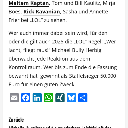
Meltem Kaptan
, Tom und Bill Kaulitz, Mirja
Boes,
Rick Kavanian
, Sasha und Annette
Frier bei „LOL“ zu sehen.
Wer auch immer dabei sein wird, für den
oder die gilt auch 2025 die „LOL“-Regel: „Wer
lacht, fliegt raus!“ Michael Bully Herbig
überwacht jede Reaktion aus dem
Kontrollraum. Wer bis zum Ende die Fassung
bewahrt hat, gewinnt als Staffelsieger 50.000
Euro für einen guten Zweck.
Email
Facebook
LinkedIn
WhatsApp
XING
Bluesky
Teilen
B
Zurück: