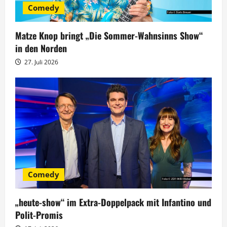
g
Comedy
a
Matze Knop bringt „Die Sommer-Wahnsinns Show“
t
in den Norden
27. Juli 2026
i
o
n
Comedy
„heute-show“ im Extra-Doppelpack mit Infantino und
Polit-Promis