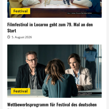
v
Festival
i
g
Filmfestival in Locarno geht zum 79. Mal an den
Start
a
5. August 2026
t
i
o
n
Festival
Wettbewerbsprogramm für Festival des deutschen