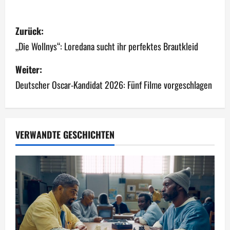
B
Zurück:
e
„Die Wollnys“: Loredana sucht ihr perfektes Brautkleid
i
Weiter:
Deutscher Oscar-Kandidat 2026: Fünf Filme vorgeschlagen
t
r
a
VERWANDTE GESCHICHTEN
g
s
n
a