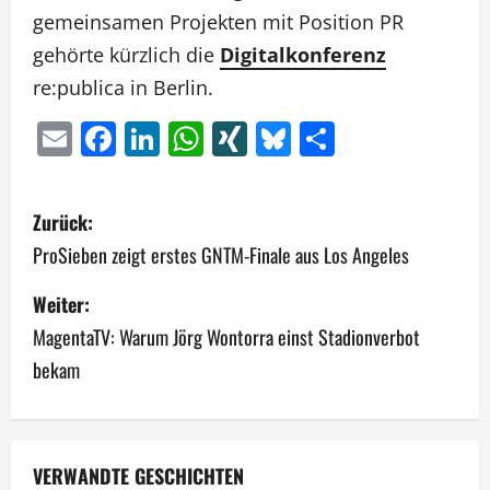
gemeinsamen Projekten mit Position PR
gehörte kürzlich die
Digitalkonferenz
re:publica in Berlin.
Email
Facebook
LinkedIn
WhatsApp
XING
Bluesky
Teilen
B
Zurück:
e
ProSieben zeigt erstes GNTM-Finale aus Los Angeles
i
Weiter:
MagentaTV: Warum Jörg Wontorra einst Stadionverbot
t
bekam
r
a
g
VERWANDTE GESCHICHTEN