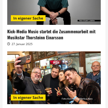
n
In eigener Sache
Kick-Media Music startet die Zusammenarbeit mit
Musikstar Thorsteinn Einarsson
27. Januar 2025
In eigener Sache