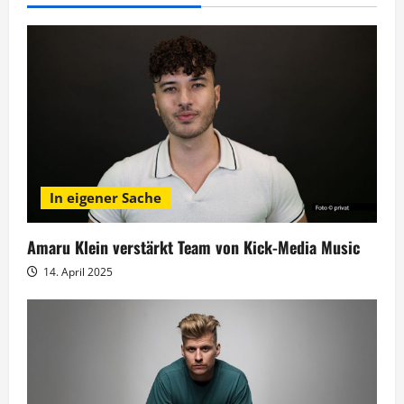
s
n
a
v
i
In eigener Sache
g
Amaru Klein verstärkt Team von Kick-Media Music
a
14. April 2025
t
i
o