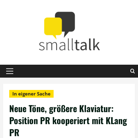
Zum
Inhalt
springen
Primäres
Menü
In eigener Sache
Neue Töne, größere Klaviatur:
Position PR kooperiert mit KLang
PR