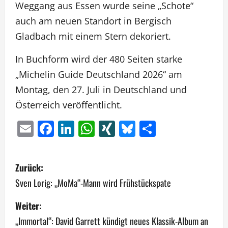
Weggang aus Essen wurde seine „Schote“
auch am neuen Standort in Bergisch
Gladbach mit einem Stern dekoriert.
In Buchform wird der 480 Seiten starke
„Michelin Guide Deutschland 2026“ am
Montag, den 27. Juli in Deutschland und
Österreich veröffentlicht.
Email
Facebook
LinkedIn
WhatsApp
XING
Bluesky
Teilen
B
Zurück:
e
Sven Lorig: „MoMa“-Mann wird Frühstückspate
i
Weiter:
„Immortal“: David Garrett kündigt neues Klassik-Album an
t