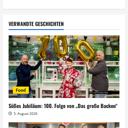
r
a
VERWANDTE GESCHICHTEN
g
s
n
a
v
Food
i
g
Süßes Jubiläum: 100. Folge von „Das große Backen“
5. August 2026
a