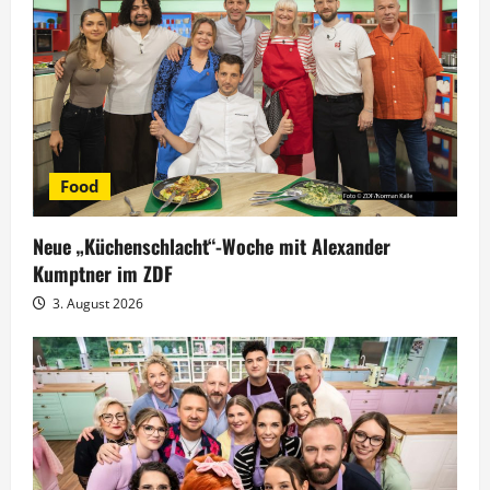
t
i
o
n
Food
Neue „Küchenschlacht“-Woche mit Alexander
Kumptner im ZDF
3. August 2026