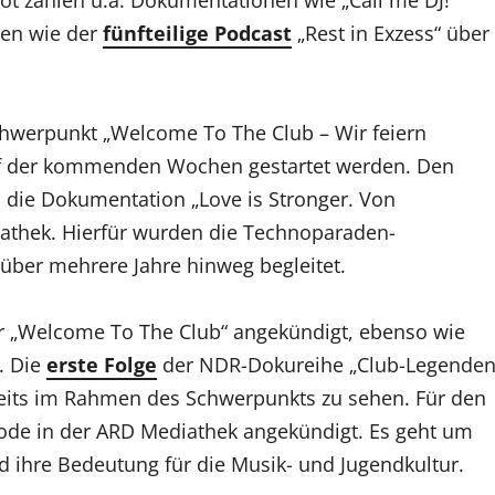
t zählen u.a. Dokumentationen wie „Call me DJ!“
nen wie der
fünfteilige Podcast
„Rest in Exzess“ über
werpunkt „Welcome To The Club – Wir feiern
auf der kommenden Wochen gestartet werden. Den
li die Dokumentation „Love is Stronger. Von
iathek. Hierfür wurden die Technoparaden-
 über mehrere Jahre hinweg begleitet.
ür „Welcome To The Club“ angekündigt, ebenso wie
. Die
erste Folge
der NDR-Dokureihe „Club-Legende
ereits im Rahmen des Schwerpunkts zu sehen. Für den
isode in der ARD Mediathek angekündigt. Es geht um
 ihre Bedeutung für die Musik- und Jugendkultur.