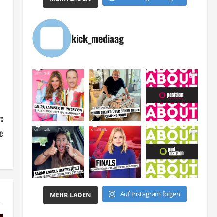
kick_mediaag
:
se
Auf Instagram folgen
MEHR LADEN