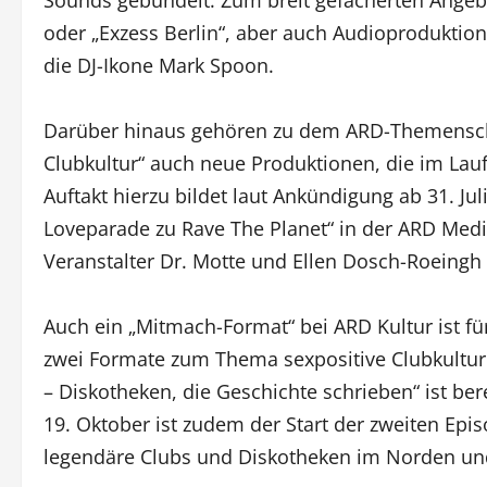
Sounds gebündelt. Zum breit gefächerten Angebo
oder „Exzess Berlin“, aber auch Audioproduktio
die DJ-Ikone Mark Spoon.
Darüber hinaus gehören zu dem ARD-Themensch
Clubkultur“ auch neue Produktionen, die im L
Auftakt hierzu bildet laut Ankündigung ab 31. Ju
Loveparade zu Rave The Planet“ in der ARD Med
Veranstalter Dr. Motte und Ellen Dosch-Roeingh
Auch ein „Mitmach-Format“ bei ARD Kultur ist f
zwei Formate zum Thema sexpositive Clubkultur
– Diskotheken, die Geschichte schrieben“ ist b
19. Oktober ist zudem der Start der zweiten Ep
legendäre Clubs und Diskotheken im Norden und