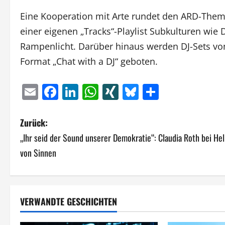
Eine Kooperation mit Arte rundet den ARD-Theme
einer eigenen „Tracks“-Playlist Subkulturen wie 
Rampenlicht. Darüber hinaus werden DJ-Sets von
Format „Chat with a DJ“ geboten.
Email
Facebook
LinkedIn
WhatsApp
XING
Bluesky
Teilen
B
Zurück:
„Ihr seid der Sound unserer Demokratie“: Claudia Roth bei Hel
e
von Sinnen
i
t
VERWANDTE GESCHICHTEN
r