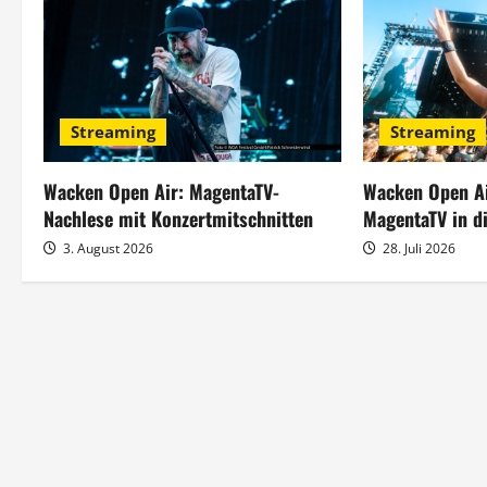
a
g
s
Streaming
Streaming
n
a
Wacken Open Air: MagentaTV-
Wacken Open Ai
Nachlese mit Konzertmitschnitten
MagentaTV in d
v
3. August 2026
28. Juli 2026
i
g
a
t
i