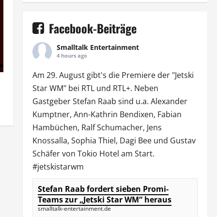
Facebook-Beiträge
Smalltalk Entertainment
4 hours ago
Am 29. August gibt's die Premiere der "Jetski
Star WM" bei
RTL
und
RTL
+. Neben
Gastgeber Stefan Raab sind u.a.
Alexander
Kumptner
, Ann-Kathrin Bendixen,
Fabian
Hambüchen
, Ralf Schumacher,
Jens
Knossalla
,
Sophia Thiel
,
Dagi Bee
und Gustav
Schäfer von
Tokio Hotel
am Start.
#jetskistarwm
Stefan Raab fordert sieben Promi-
Teams zur „Jetski Star WM“ heraus
smalltalk-entertainment.de