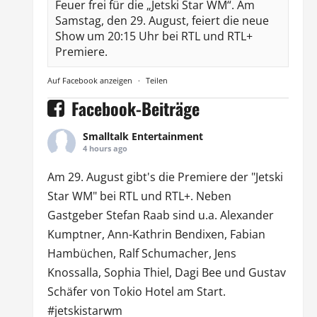
Feuer frei für die „Jetski Star WM“. Am
Samstag, den 29. August, feiert die neue
Show um 20:15 Uhr bei RTL und RTL+
Premiere.
Auf Facebook anzeigen
·
Teilen
Facebook-Beiträge
Smalltalk Entertainment
4 hours ago
Am 29. August gibt's die Premiere der "Jetski
Star WM" bei
RTL
und
RTL
+. Neben
Gastgeber Stefan Raab sind u.a.
Alexander
Kumptner
, Ann-Kathrin Bendixen,
Fabian
Hambüchen
, Ralf Schumacher,
Jens
Knossalla
,
Sophia Thiel
,
Dagi Bee
und Gustav
Schäfer von
Tokio Hotel
am Start.
#jetskistarwm