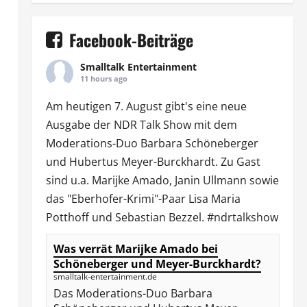
Facebook-Beiträge
Smalltalk Entertainment
11 hours ago
Am heutigen 7. August gibt's eine neue
Ausgabe der
NDR Talk Show
mit dem
Moderations-Duo
Barbara Schöneberger
und Hubertus Meyer-Burckhardt. Zu Gast
sind u.a.
Marijke Amado
,
Janin Ullmann
sowie
das "Eberhofer-Krimi"-Paar Lisa Maria
Potthoff und Sebastian Bezzel.
#ndrtalkshow
Was verrät Marijke Amado bei
Schöneberger und Meyer-Burckhardt?
smalltalk-entertainment.de
Das Moderations-Duo Barbara