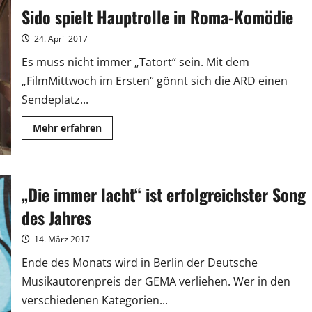
ECHO
Sido spielt Hauptrolle in Roma-Komödie
Jazz
für
sein
24. April 2017
Lebenswerk
Es muss nicht immer „Tatort“ sein. Mit dem
„FilmMittwoch im Ersten“ gönnt sich die ARD einen
Sendeplatz...
Mehr
Mehr erfahren
Informationen
über
Sido
spielt
Hauptrolle
in
„Die immer lacht“ ist erfolgreichster Song
Roma-
Komödie
des Jahres
14. März 2017
Ende des Monats wird in Berlin der Deutsche
Musikautorenpreis der GEMA verliehen. Wer in den
verschiedenen Kategorien...