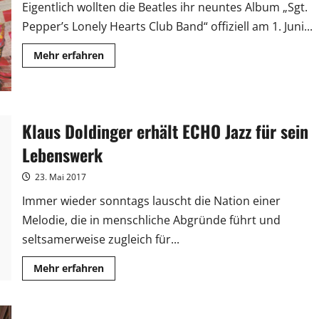
Eigentlich wollten die Beatles ihr neuntes Album „Sgt.
Pepper’s Lonely Hearts Club Band“ offiziell am 1. Juni...
Mehr
Mehr erfahren
Informationen
über
Sgt.
Pepper:
Die
Rückkehr
der
Klaus Doldinger erhält ECHO Jazz für sein
einsamen
Herzen
Lebenswerk
23. Mai 2017
Immer wieder sonntags lauscht die Nation einer
Melodie, die in menschliche Abgründe führt und
seltsamerweise zugleich für...
Mehr
Mehr erfahren
Informationen
über
Klaus
Doldinger
erhält