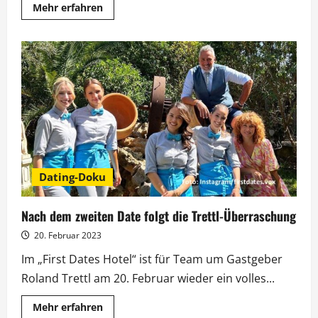
Mehr
Mehr erfahren
Informationen
über
„First
Dates
Hotel“:
Neuer
Quoten-
Rekord
für
Trettl
und
Co.
Dating-Doku
Nach dem zweiten Date folgt die Trettl-Überraschung
20. Februar 2023
Im „First Dates Hotel“ ist für Team um Gastgeber
Roland Trettl am 20. Februar wieder ein volles...
Mehr
Mehr erfahren
Informationen