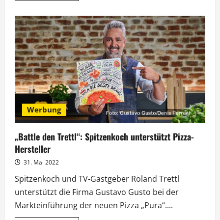
über
Nach
dem
zweiten
Date
folgt
die
Trettl-
Überraschung
Werbung
„Battle den Trettl“: Spitzenkoch unterstützt Pizza-
Hersteller
31. Mai 2022
Spitzenkoch und TV-Gastgeber Roland Trettl
unterstützt die Firma Gustavo Gusto bei der
Markteinführung der neuen Pizza „Pura“....