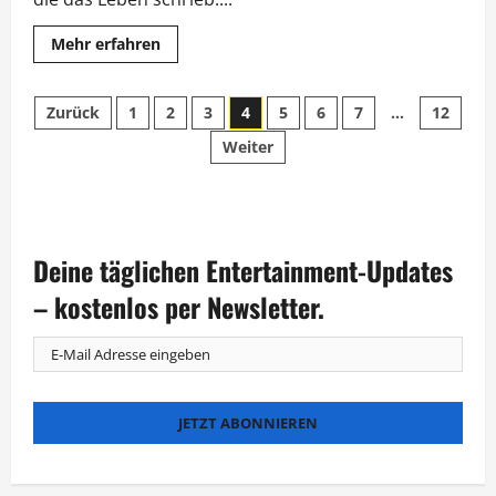
Mehr
Mehr erfahren
Informationen
über
Die
Seitennummerierung
Wahrheit
Zurück
1
2
3
4
5
6
7
…
12
mit
Trettl,
Weiter
der
Mittermeier
und
Boning
Beiträge
Deine täglichen Entertainment-Updates
– kostenlos per Newsletter.