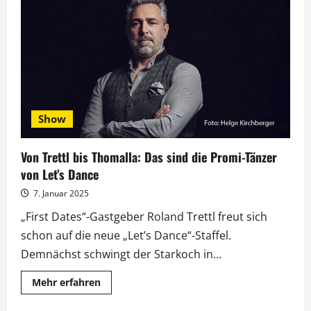
Menzinger
bringen
„TNT“
auf
die
„Let’s
Dance“-
Bühne
Show
Von Trettl bis Thomalla: Das sind die Promi-Tänzer
von Let’s Dance
7. Januar 2025
„First Dates“-Gastgeber Roland Trettl freut sich
schon auf die neue „Let’s Dance“-Staffel.
Demnächst schwingt der Starkoch in...
Mehr
Mehr erfahren
Informationen
über
Von