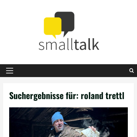
Zum
Inhalt
springen
Primäres
Menü
Suchergebnisse für:
roland trettl