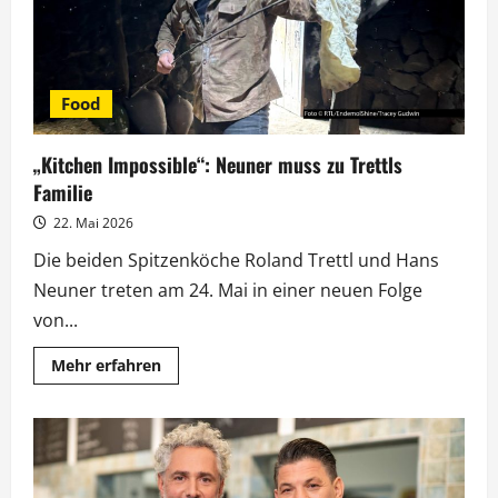
Food
„Kitchen Impossible“: Neuner muss zu Trettls
Familie
22. Mai 2026
Die beiden Spitzenköche Roland Trettl und Hans
Neuner treten am 24. Mai in einer neuen Folge
von...
Mehr
Mehr erfahren
Informationen
über
„Kitchen
Impossible“:
Neuner
muss
zu
Trettls