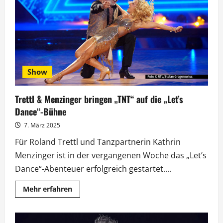
Unterstützung
von
Trettl
Show
Trettl & Menzinger bringen „TNT“ auf die „Let’s
Dance“-Bühne
7. März 2025
Für Roland Trettl und Tanzpartnerin Kathrin
Menzinger ist in der vergangenen Woche das „Let’s
Dance“-Abenteuer erfolgreich gestartet....
Mehr
Mehr erfahren
Informationen
über
Trettl
&