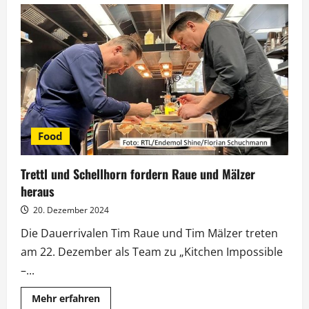
Trettl
bis
Thomalla:
Das
sind
die
Promi-
Tänzer
von
Let’s
Dance
Food
Trettl und Schellhorn fordern Raue und Mälzer
heraus
20. Dezember 2024
Die Dauerrivalen Tim Raue und Tim Mälzer treten
am 22. Dezember als Team zu „Kitchen Impossible
–...
Mehr
Mehr erfahren
Informationen