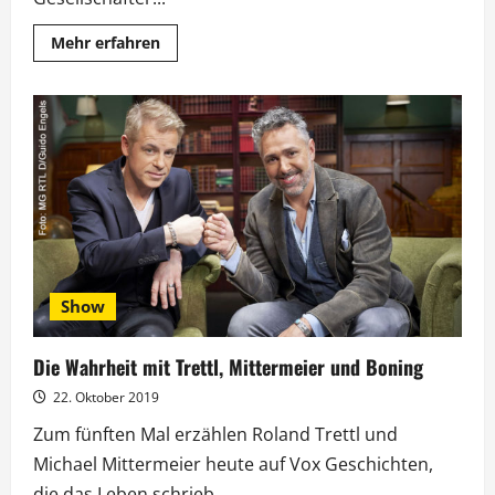
Mehr
Mehr erfahren
Informationen
über
Trettl
und
Kovac
machen
gemeinsame
Sache
Show
Die Wahrheit mit Trettl, Mittermeier und Boning
22. Oktober 2019
Zum fünften Mal erzählen Roland Trettl und
Michael Mittermeier heute auf Vox Geschichten,
die das Leben schrieb....