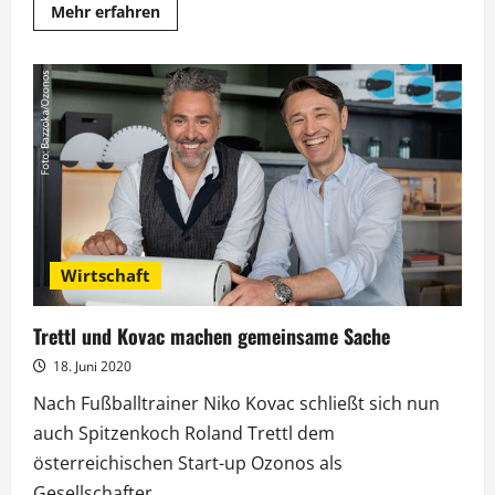
Mehr
Mehr erfahren
Informationen
über
„Battle
den
Trettl“:
Spitzenkoch
unterstützt
Pizza-
Hersteller
Wirtschaft
Trettl und Kovac machen gemeinsame Sache
18. Juni 2020
Nach Fußballtrainer Niko Kovac schließt sich nun
auch Spitzenkoch Roland Trettl dem
österreichischen Start-up Ozonos als
Gesellschafter...