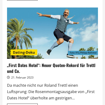
über
Trettl
und
Schellhorn
fordern
Raue
und
Mälzer
heraus
Dating-Doku
„First Dates Hotel“: Neuer Quoten-Rekord für Trettl
und Co.
21. Februar 2023
Da machte nicht nur Roland Trettl einen
Luftsprung: Die Rosenmontagsausgabe von „First
Dates Hotel“ überholte am gestrigen...