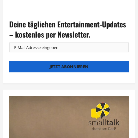
über
Barbara
Schöneberger
ist
jetzt
Deine täglichen Entertainment-Updates
eine
„Blaue
Heldin“
– kostenlos per Newsletter.