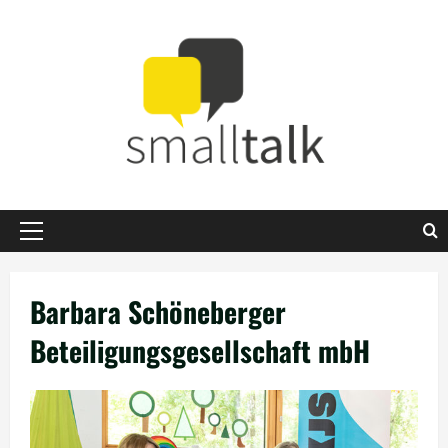
Zum
Inhalt
springen
Primäres
Menü
Barbara Schöneberger
Beteiligungsgesellschaft mbH