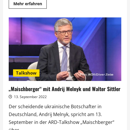
Mehr
Mehr erfahren
Informationen
über
„Maischberger“:
Christian
Lindner
zum
Streichkonzert
der
Ampel
Talkshow
„Maischberger“ mit Andrij Melnyk und Walter Sittler
13. September 2022
Der scheidende ukrainische Botschafter in
Deutschland, Andrij Melnyk, spricht am 13.
September in der ARD-Talkshow „Maischberger“
über...