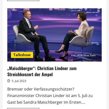
über
Bernie
Sanders
bei
Maischberger:
„Wichtigstes
Ziel
ist,
Donald
Trump
zu
verhindern“
Talkshow
„Maischberger“: Christian Lindner zum
Streichkonzert der Ampel
5. Juli 2023
Bremser oder Verfassungsschützer?
Finanzminister Christian Linder ist am 5. Juli zu
Gast bei Sandra Maischberger im Ersten....