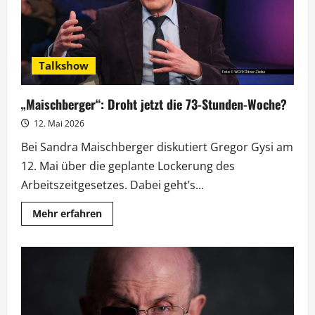
Talkshow
„Maischberger“: Droht jetzt die 73-Stunden-Woche?
12. Mai 2026
Bei Sandra Maischberger diskutiert Gregor Gysi am
12. Mai über die geplante Lockerung des
Arbeitszeitgesetzes. Dabei geht’s...
Mehr
Mehr erfahren
Informationen
über
„Maischberger“:
Droht
jetzt
die
73-
Stunden-
Woche?