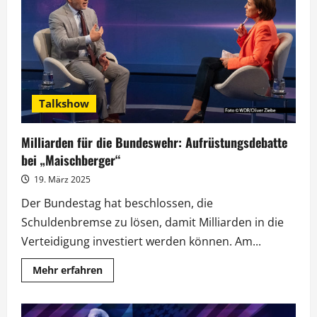
und
Zusammenhalt
Talkshow
Milliarden für die Bundeswehr: Aufrüstungsdebatte
bei „Maischberger“
19. März 2025
Der Bundestag hat beschlossen, die
Schuldenbremse zu lösen, damit Milliarden in die
Verteidigung investiert werden können. Am...
Mehr
Mehr erfahren
Informationen
über
Milliarden
für