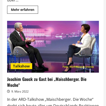
Mehr
Mehr erfahren
Informationen
über
„Maischberger“
mit
Andrij
Melnyk
und
Walter
Sittler
Talkshow
Joachim Gauck zu Gast bei „Maischberger. Die
Woche“
9. März 2022
In der ARD-Talkshow „Maischberger. Die Woche“
dreht sich heute alles um Deutschlands Reaktionen