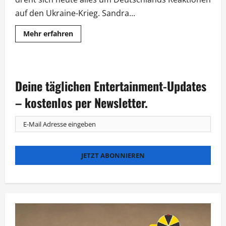
auf den Ukraine-Krieg. Sandra...
Mehr
Mehr erfahren
Informationen
über
Joachim
Gauck
zu
Gast
Deine täglichen Entertainment-Updates
bei
„Maischberger.
Die
– kostenlos per Newsletter.
Woche“