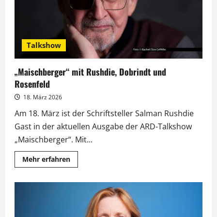
Talkshow
„Maischberger“ mit Rushdie, Dobrindt und
Rosenfeld
18. März 2026
Am 18. März ist der Schriftsteller Salman Rushdie
Gast in der aktuellen Ausgabe der ARD-Talkshow
„Maischberger“. Mit...
Mehr
Mehr erfahren
Informationen
über
„Maischberger“
mit
Rushdie,
Dobrindt
und
Rosenfeld