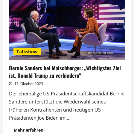
die
Bundeswehr:
Aufrüstungsdebatte
bei
„Maischberger“
Talkshow
Bernie Sanders bei Maischberger: „Wichtigstes Ziel
ist, Donald Trump zu verhindern“
17. Oktober 2023
Der ehemalige US-Präsidentschaftskandidat Bernie
Sanders unterstützt die Wiederwahl seines
früheren Kontrahenten und heutigen US-
Präsidenten Joe Biden im...
Mehr
Mehr erfahren
Informationen