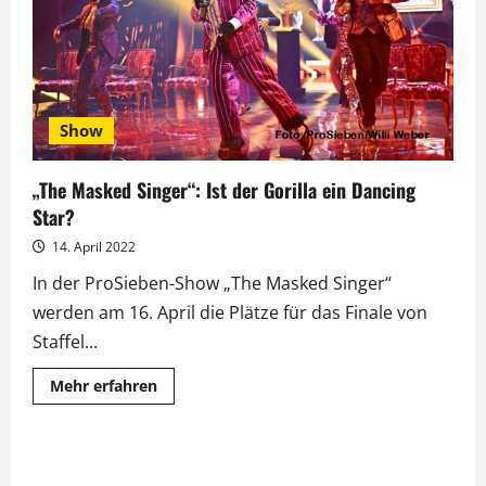
von
Mülli
Müller?
Show
„The Masked Singer“: Ist der Gorilla ein Dancing
Star?
14. April 2022
In der ProSieben-Show „The Masked Singer“
werden am 16. April die Plätze für das Finale von
Staffel...
Mehr
Mehr erfahren
Informationen
über
„The
Masked
Singer“:
Ist