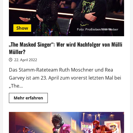
Show
„The Masked Singer“: Wer wird Nachfolger von Mülli
Müller?
22. April 2022
Das Stamm-Rateteam Ruth Moschner und Rea
Garvey ist am 23. April zum vorerst letzten Mal bei
„The...
Mehr
Mehr erfahren
Informationen
über
„The
Masked
Singer“:
Wer
wird
Nachfolger