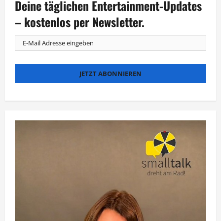
Deine täglichen Entertainment-Updates
der
Gorilla
ein
– kostenlos per Newsletter.
Dancing
Star?