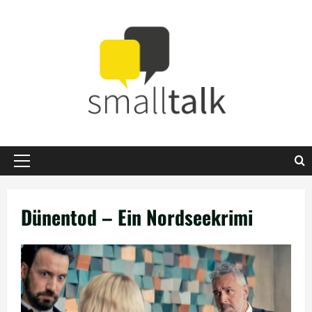
Zum
Inhalt
springen
Primäres
Menü
Dünentod – Ein Nordseekrimi