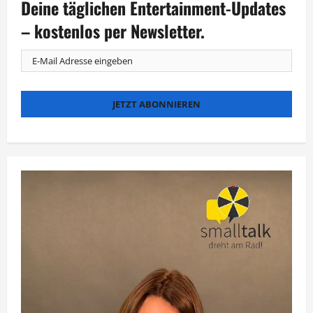
Deine täglichen Entertainment-Updates
als
Nordsee-
Ermittler
– kostenlos per Newsletter.
zurück