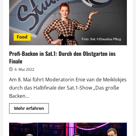
spricht
mit
Hirschhausen
Food
Profi-Backen in Sat.1: Durch den Obstgarten ins
Finale
6. Mai 2022
Am 8. Mai führt Moderatorin Enie van de Meiklokjes
durch das Halbfinale der Sat.1-Show „Das große
Backen...
Mehr
Mehr erfahren
Informationen
über
Profi-
Backen
in
Sat.1: