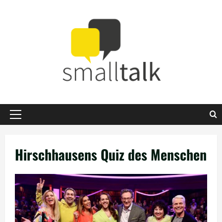
Zum
Inhalt
springen
Primäres
Menü
Hirschhausens Quiz des Menschen