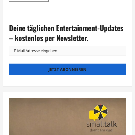
Informationen
über
Hirschhausen-
Quiz
wird
eine
Deine täglichen Entertainment-Updates
haarige
Angelegenheit
– kostenlos per Newsletter.