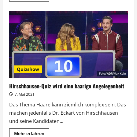
Informationen
über
Hirschhausen:
„Klimakrise
ist
die
größte
Gesundheitsgefahr“
Quizshow
Hirschhausen-Quiz wird eine haarige Angelegenheit
7. Mai 2021
Das Thema Haare kann ziemlich komplex sein. Das
machen jedenfalls Dr. Eckart von Hirschhausen
und seine Kandidaten...
Mehr
Mehr erfahren