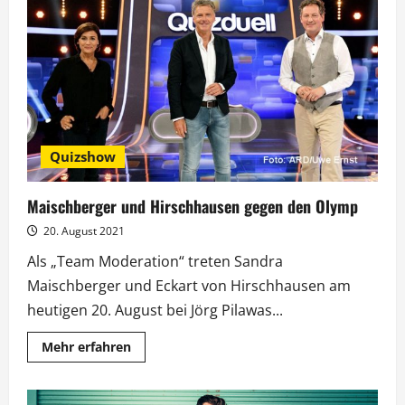
und
der
doppelte
Silbereisen
bei
Hirschhausen
Quizshow
Maischberger und Hirschhausen gegen den Olymp
20. August 2021
Als „Team Moderation“ treten Sandra
Maischberger und Eckart von Hirschhausen am
heutigen 20. August bei Jörg Pilawas...
Mehr
Mehr erfahren
Informationen
über
Maischberger
und