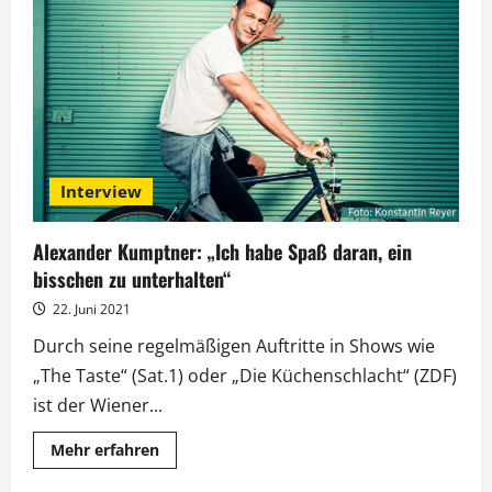
Hirschhausen
gegen
den
Olymp
Interview
Alexander Kumptner: „Ich habe Spaß daran, ein
bisschen zu unterhalten“
22. Juni 2021
Durch seine regelmäßigen Auftritte in Shows wie
„The Taste“ (Sat.1) oder „Die Küchenschlacht“ (ZDF)
ist der Wiener...
Mehr
Mehr erfahren
Informationen
über