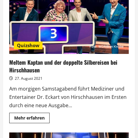
Durch
den
Obstgarten
ins
Finale
Quizshow
Meltem Kaptan und der doppelte Silbereisen bei
Hirschhausen
27. August 2021
Am morgigen Samstagabend führt Mediziner und
Entertainer Dr. Eckart von Hirschhausen im Ersten
durch eine neue Ausgabe...
Mehr
Mehr erfahren
Informationen
über
Meltem
Kaptan