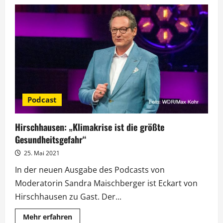
Alexander
Kumptner:
„Ich
habe
Spaß
daran,
ein
bisschen
zu
unterhalten“
Podcast
Hirschhausen: „Klimakrise ist die größte
Gesundheitsgefahr“
25. Mai 2021
In der neuen Ausgabe des Podcasts von
Moderatorin Sandra Maischberger ist Eckart von
Hirschhausen zu Gast. Der...
Mehr
Mehr erfahren