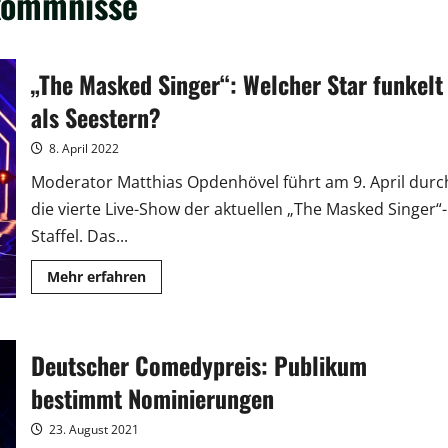
kommnisse
„The Masked Singer“: Welcher Star funkelt
als Seestern?
8. April 2022
Moderator Matthias Opdenhövel führt am 9. April durc
die vierte Live-Show der aktuellen „The Masked Singer“-
Staffel. Das...
Mehr
Mehr erfahren
Informationen
über
„The
Masked
Singer“:
Deutscher Comedypreis: Publikum
Welcher
Star
funkelt
bestimmt Nominierungen
als
Seestern?
23. August 2021