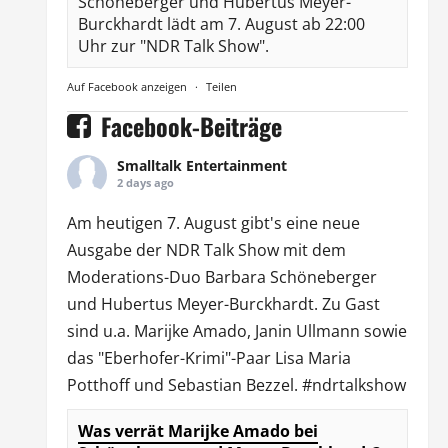
Schöneberger und Hubertus Meyer-
Burckhardt lädt am 7. August ab 22:00
Uhr zur "NDR Talk Show".
Auf Facebook anzeigen
·
Teilen
Facebook-Beiträge
Smalltalk Entertainment
2 days ago
Am heutigen 7. August gibt's eine neue
Ausgabe der
NDR Talk Show
mit dem
Moderations-Duo
Barbara Schöneberger
und Hubertus Meyer-Burckhardt. Zu Gast
sind u.a.
Marijke Amado
,
Janin Ullmann
sowie
das "Eberhofer-Krimi"-Paar Lisa Maria
Potthoff und Sebastian Bezzel.
#ndrtalkshow
Was verrät Marijke Amado bei