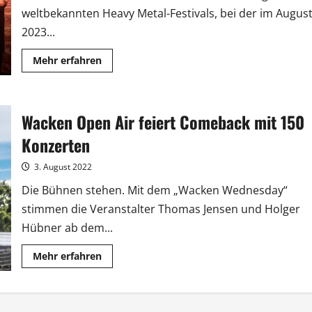
weltbekannten Heavy Metal-Festivals, bei der im Augus
2023...
Mehr
Mehr erfahren
Informationen
über
Wacken
Open
Air
Wacken Open Air feiert Comeback mit 150
2023
ist
bereits
Konzerten
ausverkauft
3. August 2022
Die Bühnen stehen. Mit dem „Wacken Wednesday“
stimmen die Veranstalter Thomas Jensen und Holger
Hübner ab dem...
Mehr
Mehr erfahren
Informationen
über
Wacken
Open
Air