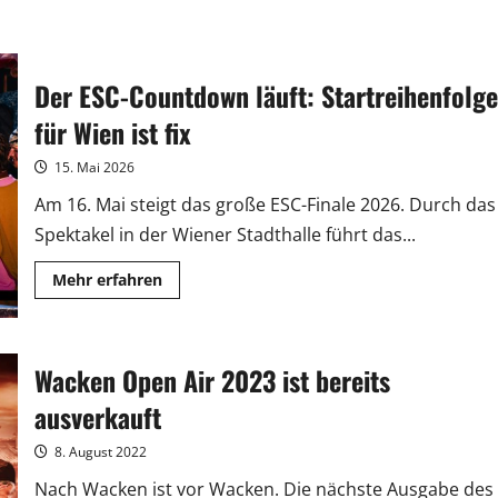
Der ESC-Countdown läuft: Startreihenfolge
für Wien ist fix
15. Mai 2026
Am 16. Mai steigt das große ESC-Finale 2026. Durch das
Spektakel in der Wiener Stadthalle führt das...
Mehr
Mehr erfahren
Informationen
über
Der
ESC-
Countdown
Wacken Open Air 2023 ist bereits
läuft:
Startreihenfolge
für
ausverkauft
Wien
ist
fix
8. August 2022
Nach Wacken ist vor Wacken. Die nächste Ausgabe des