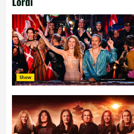
Lordi
Show