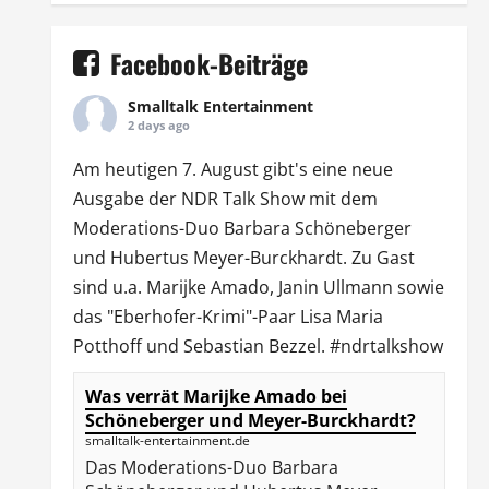
Facebook-Beiträge
Smalltalk Entertainment
2 days ago
Am heutigen 7. August gibt's eine neue
Ausgabe der
NDR Talk Show
mit dem
Moderations-Duo
Barbara Schöneberger
und Hubertus Meyer-Burckhardt. Zu Gast
sind u.a.
Marijke Amado
,
Janin Ullmann
sowie
das "Eberhofer-Krimi"-Paar Lisa Maria
Potthoff und Sebastian Bezzel.
#ndrtalkshow
Was verrät Marijke Amado bei
Schöneberger und Meyer-Burckhardt?
smalltalk-entertainment.de
Das Moderations-Duo Barbara