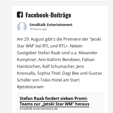
Facebook-Beiträge
Smalltalk Entertainment
10 hours ago
Am 29. August gibt's die Premiere der "Jetski
Star WM" bei
RTL
und
RTL
+. Neben
Gastgeber Stefan Raab sind u.a.
Alexander
Kumptner
, Ann-Kathrin Bendixen,
Fabian
Hambüchen
, Ralf Schumacher,
Jens
Knossalla
,
Sophia Thiel
,
Dagi Bee
und Gustav
Schäfer von
Tokio Hotel
am Start.
#jetskistarwm
Stefan Raab fordert sieben Promi-
Teams zur „Jetski Star WM“ heraus
smalltalk-entertainment.de