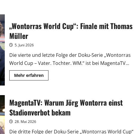
„Wontorras World Cup“: Finale mit Thomas
Müller
5. Juni 2026
Die vierte und letzte Folge der Doku-Serie „Wontorras
World Cup – Vater. Tochter. WM.“ ist bei MagentaTV...
Mehr
Mehr erfahren
Informationen
über
„Wontorras
World
Cup“:
MagentaTV: Warum Jörg Wontorra einst
Finale
mit
Thomas
Stadionverbot bekam
Müller
28. Mai 2026
Die dritte Folge der Doku-Serie „Wontorras World Cup“