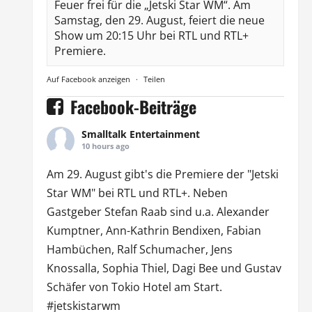
Feuer frei für die „Jetski Star WM“. Am
Samstag, den 29. August, feiert die neue
Show um 20:15 Uhr bei RTL und RTL+
Premiere.
Auf Facebook anzeigen
·
Teilen
Facebook-Beiträge
Smalltalk Entertainment
10 hours ago
Am 29. August gibt's die Premiere der "Jetski
Star WM" bei
RTL
und
RTL
+. Neben
Gastgeber Stefan Raab sind u.a.
Alexander
Kumptner
, Ann-Kathrin Bendixen,
Fabian
Hambüchen
, Ralf Schumacher,
Jens
Knossalla
,
Sophia Thiel
,
Dagi Bee
und Gustav
Schäfer von
Tokio Hotel
am Start.
#jetskistarwm