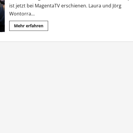
ist jetzt bei MagentaTV erschienen. Laura und Jörg
Wontorra...
Mehr
Mehr erfahren
Informationen
über
MagentaTV:
Warum
Jörg
Wontorra
einst
Stadionverbot
bekam