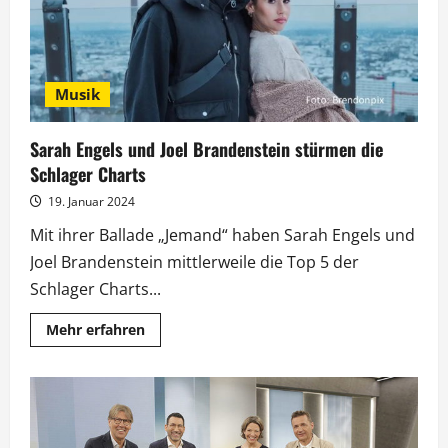
Musik
Sarah Engels und Joel Brandenstein stürmen die
Schlager Charts
19. Januar 2024
Mit ihrer Ballade „Jemand“ haben Sarah Engels und
Joel Brandenstein mittlerweile die Top 5 der
Schlager Charts...
Mehr
Mehr erfahren
Informationen
über
Sarah
Engels
und
Joel
Brandenstein
stürmen