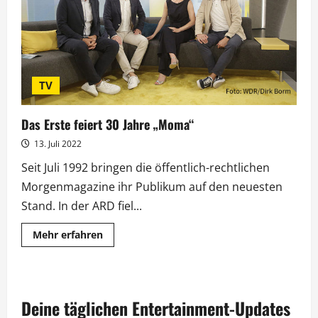
die
Schlager
Charts
TV
Das Erste feiert 30 Jahre „Moma“
13. Juli 2022
Seit Juli 1992 bringen die öffentlich-rechtlichen
Morgenmagazine ihr Publikum auf den neuesten
Stand. In der ARD fiel...
Mehr
Mehr erfahren
Informationen
über
Das
Erste
feiert
30
Deine täglichen Entertainment-Updates
Jahre
„Moma“