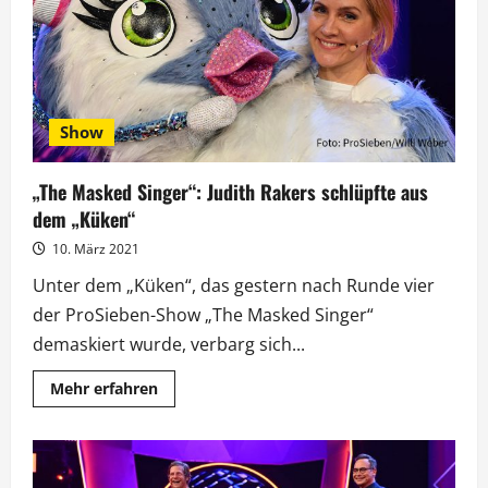
enttarnt
Show
„The Masked Singer“: Judith Rakers schlüpfte aus
dem „Küken“
10. März 2021
Unter dem „Küken“, das gestern nach Runde vier
der ProSieben-Show „The Masked Singer“
demaskiert wurde, verbarg sich...
Mehr
Mehr erfahren
Informationen
über
„The
Masked
Singer“:
Judith