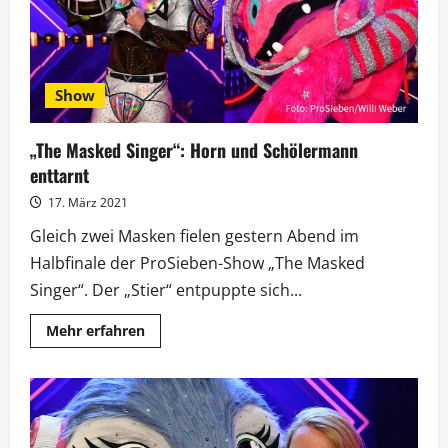
Show
„The Masked Singer“: Horn und Schölermann
enttarnt
17. März 2021
Gleich zwei Masken fielen gestern Abend im
Halbfinale der ProSieben-Show „The Masked
Singer“. Der „Stier“ entpuppte sich...
Mehr
Mehr erfahren
Informationen
über
„The
Masked
Singer“:
Horn
und
Schölermann