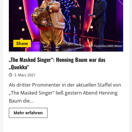
Rakers
schlüpfte
aus
dem
„Küken“
Show
„The Masked Singer“: Henning Baum war das
„Quokka“
3. März 2021
Als dritter Prominenter in der aktuellen Staffel von
„The Masked Singer“ ließ gestern Abend Henning
Baum die...
Mehr
Mehr erfahren
Informationen
über
„The
Masked