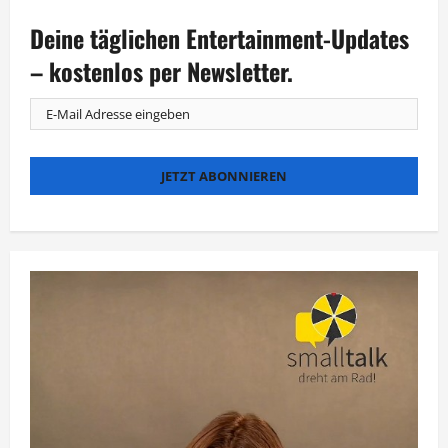
Singer“:
Henning
Deine täglichen Entertainment-Updates
Baum
war
das
– kostenlos per Newsletter.
„Quokka“