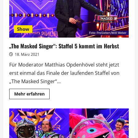
Show
„The Masked Singer“: Staffel 5 kommt im Herbst
18. März 2021
Für Moderator Matthias Opdenhövel steht jetzt
erst einmal das Finale der laufenden Staffel von
„The Masked Singer“...
Mehr
Mehr erfahren
Informationen
über
„The
Masked
Singer“:
Staffel
5
kommt
im
Herbst