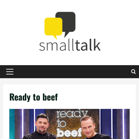
Zum
Inhalt
springen
Primäres
Menü
Ready to beef