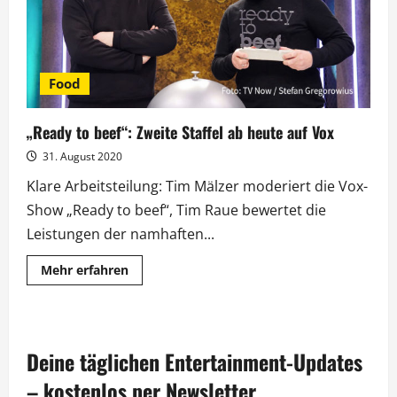
Food
„Ready to beef“: Zweite Staffel ab heute auf Vox
31. August 2020
Klare Arbeitsteilung: Tim Mälzer moderiert die Vox-
Show „Ready to beef“, Tim Raue bewertet die
Leistungen der namhaften...
Mehr
Mehr erfahren
Informationen
über
„Ready
to
beef“:
Zweite
Deine täglichen Entertainment-Updates
Staffel
ab
heute
– kostenlos per Newsletter.
auf