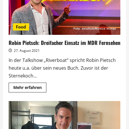
gehst“
Food
Robin Pietsch: Dreifacher Einsatz im MDR Fernsehen
27. August 2021
In der Talkshow „Riverboat“ spricht Robin Pietsch
heute u.a. über sein neues Buch. Zuvor ist der
Sternekoch...
Mehr
Mehr erfahren
Informationen
über
Robin
Pietsch:
Dreifacher
Einsatz
im
MDR
Fernsehen