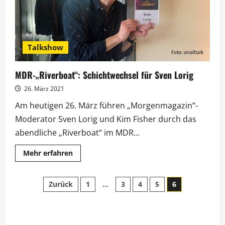
Talkshow
MDR-„Riverboat“: Schichtwechsel für Sven Lorig
26. März 2021
Am heutigen 26. März führen „Morgenmagazin“-
Moderator Sven Lorig und Kim Fisher durch das
abendliche „Riverboat“ im MDR...
Mehr
Mehr erfahren
Informationen
über
MDR-
Seitennummerierung
„Riverboat“:
Zurück
1
…
3
4
5
6
Schichtwechsel
für
der
Sven
Lorig