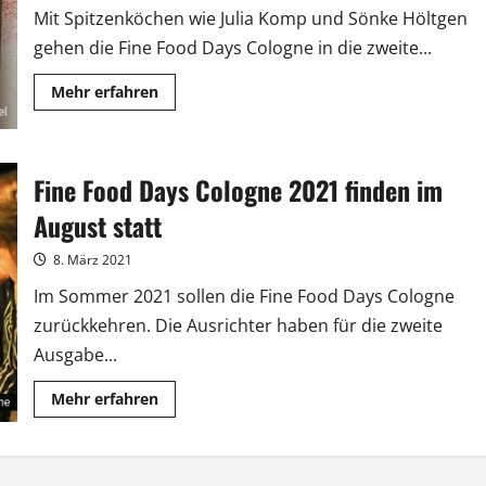
Mit Spitzenköchen wie Julia Komp und Sönke Höltgen
gehen die Fine Food Days Cologne in die zweite...
Mehr
Mehr erfahren
Informationen
über
„Wieder
gemeinsam
genießen“:
Fine Food Days Cologne 2021 finden im
Vorfreude
auf
Fine
August statt
Food
Days
8. März 2021
Im Sommer 2021 sollen die Fine Food Days Cologne
zurückkehren. Die Ausrichter haben für die zweite
Ausgabe...
Mehr
Mehr erfahren
Informationen
über
Fine
Food
Days