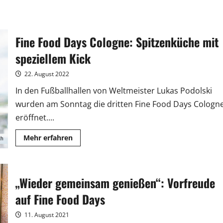
Fine Food Days Cologne: Spitzenküche mit
speziellem Kick
22. August 2022
In den Fußballhallen von Weltmeister Lukas Podolski
wurden am Sonntag die dritten Fine Food Days Cologn
eröffnet....
Mehr
Mehr erfahren
Informationen
über
Fine
Food
Days
„Wieder gemeinsam genießen“: Vorfreude
Cologne:
Spitzenküche
mit
auf Fine Food Days
speziellem
Kick
11. August 2021