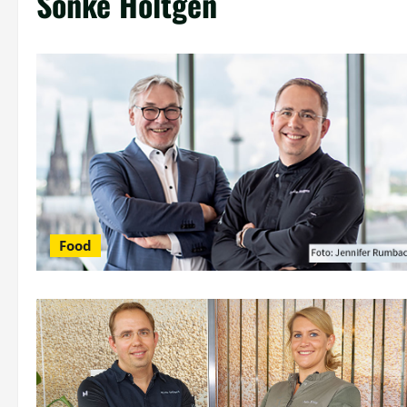
Sönke Höltgen
Food