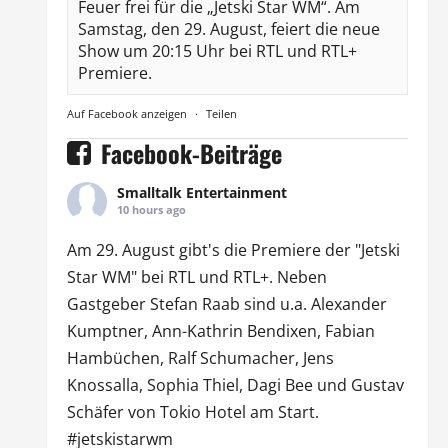
Feuer frei für die „Jetski Star WM“. Am
Samstag, den 29. August, feiert die neue
Show um 20:15 Uhr bei RTL und RTL+
Premiere.
Auf Facebook anzeigen
·
Teilen
Facebook-Beiträge
Smalltalk Entertainment
10 hours ago
Am 29. August gibt's die Premiere der "Jetski
Star WM" bei
RTL
und
RTL
+. Neben
Gastgeber Stefan Raab sind u.a.
Alexander
Kumptner
, Ann-Kathrin Bendixen,
Fabian
Hambüchen
, Ralf Schumacher,
Jens
Knossalla
,
Sophia Thiel
,
Dagi Bee
und Gustav
Schäfer von
Tokio Hotel
am Start.
#jetskistarwm