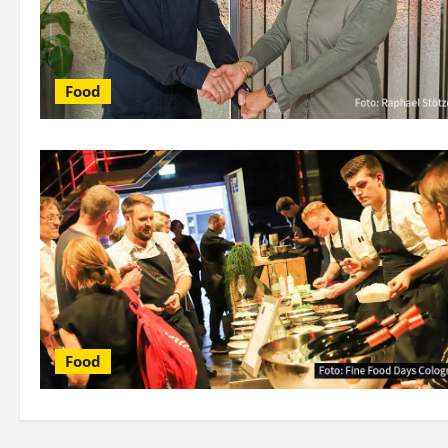
Food
Food