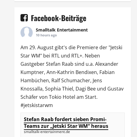
Facebook-Beiträge
Smalltalk Entertainment
10 hours ago
Am 29. August gibt's die Premiere der "Jetski
Star WM" bei
RTL
und
RTL
+. Neben
Gastgeber Stefan Raab sind u.a.
Alexander
Kumptner
, Ann-Kathrin Bendixen,
Fabian
Hambüchen
, Ralf Schumacher,
Jens
Knossalla
,
Sophia Thiel
,
Dagi Bee
und Gustav
Schäfer von
Tokio Hotel
am Start.
#jetskistarwm
Stefan Raab fordert sieben Promi-
Teams zur „Jetski Star WM“ heraus
smalltalk-entertainment.de