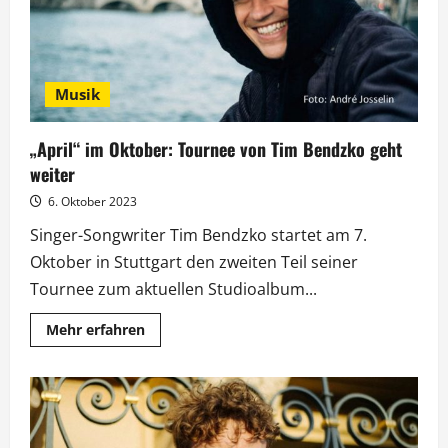
Musik
„April“ im Oktober: Tournee von Tim Bendzko geht
weiter
6. Oktober 2023
Singer-Songwriter Tim Bendzko startet am 7.
Oktober in Stuttgart den zweiten Teil seiner
Tournee zum aktuellen Studioalbum...
Mehr
Mehr erfahren
Informationen
über
„April“
im
Oktober:
Tournee
von
Tim