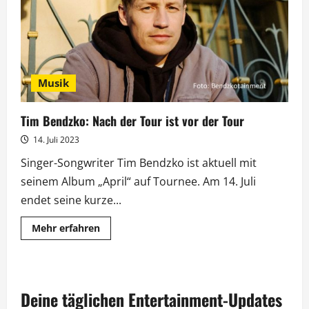
Bendzko
geht
weiter
Musik
Tim Bendzko: Nach der Tour ist vor der Tour
14. Juli 2023
Singer-Songwriter Tim Bendzko ist aktuell mit
seinem Album „April“ auf Tournee. Am 14. Juli
endet seine kurze...
Mehr
Mehr erfahren
Informationen
über
Tim
Bendzko:
Nach
der
Deine täglichen Entertainment-Updates
Tour
ist