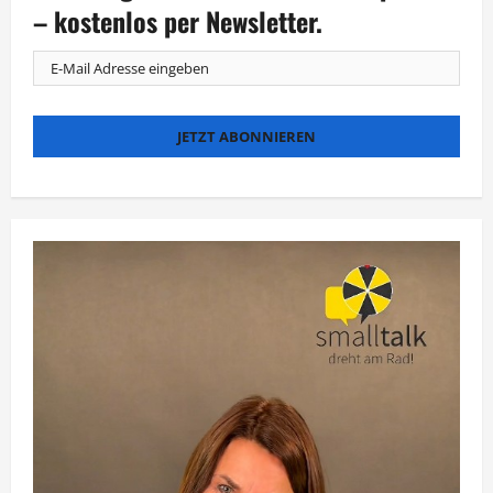
vor
– kostenlos per Newsletter.
der
Tour