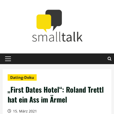
Zum
Inhalt
springen
Primäres
Menü
Dating-Doku
„First Dates Hotel“: Roland Trettl
hat ein Ass im Ärmel
15. März 2021