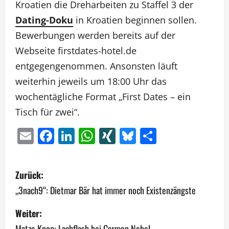
Kroatien die Dreharbeiten zu Staffel 3 der
Dating-Doku
in Kroatien beginnen sollen.
Bewerbungen werden bereits auf der
Webseite firstdates-hotel.de
entgegengenommen. Ansonsten läuft
weiterhin jeweils um 18:00 Uhr das
wochentägliche Format „First Dates – ein
Tisch für zwei“.
Email
Facebook
LinkedIn
WhatsApp
XING
Bluesky
Teilen
B
Zurück:
e
„3nach9“: Dietmar Bär hat immer noch Existenzängste
i
Weiter:
Matze Knop: Lachflash bei Carmen Nebel