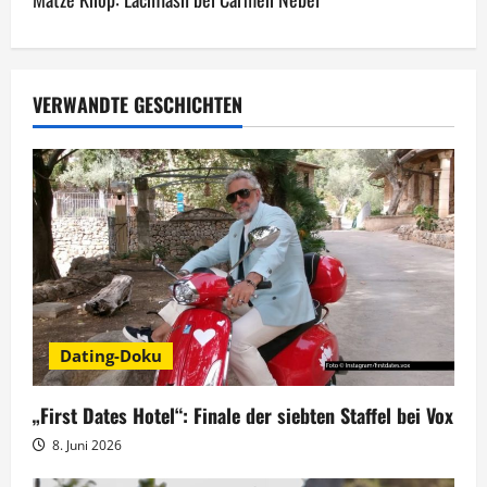
t
r
a
VERWANDTE GESCHICHTEN
g
s
n
a
v
Dating-Doku
i
g
„First Dates Hotel“: Finale der siebten Staffel bei Vox
8. Juni 2026
a