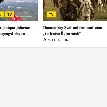
a
TV
TV
u Janique Johnson
Thementag: 3sat unternimmt eine
lugangst davon
„Zeitreise Österreich“
26. Oktober 2022