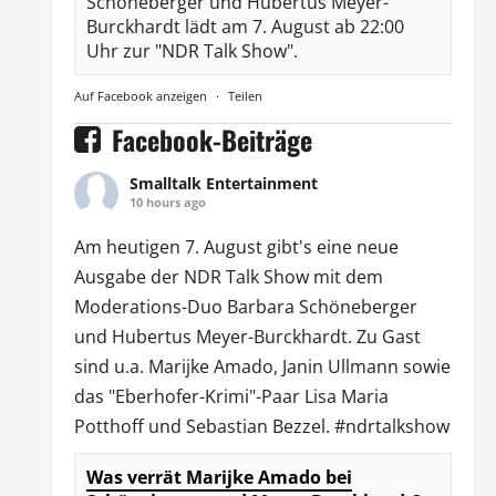
Schöneberger und Hubertus Meyer-
Burckhardt lädt am 7. August ab 22:00
Uhr zur "NDR Talk Show".
Auf Facebook anzeigen
·
Teilen
Facebook-Beiträge
Smalltalk Entertainment
10 hours ago
Am heutigen 7. August gibt's eine neue
Ausgabe der
NDR Talk Show
mit dem
Moderations-Duo
Barbara Schöneberger
und Hubertus Meyer-Burckhardt. Zu Gast
sind u.a.
Marijke Amado
,
Janin Ullmann
sowie
das "Eberhofer-Krimi"-Paar Lisa Maria
Potthoff und Sebastian Bezzel.
#ndrtalkshow
Was verrät Marijke Amado bei