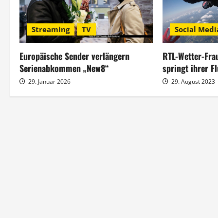
g
s
Social Medi
Streaming
TV
n
RTL-Wetter-Fra
Europäische Sender verlängern
a
springt ihrer F
Serienabkommen „New8“
29. August 2023
29. Januar 2026
v
i
g
a
t
i
o