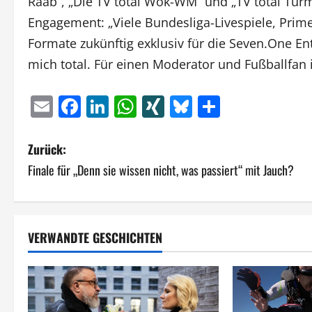
Raab“, „Die TV total Wok-WM“ und „TV total Tu
Engagement: „Viele Bundesliga-Livespiele, Pr
Formate zukünftig exklusiv für die Seven.One E
mich total. Für einen Moderator und Fußballfan i
Email
Facebook
LinkedIn
WhatsApp
XING
Bluesky
Teilen
B
Zurück:
Finale für „Denn sie wissen nicht, was passiert“ mit Jauch?
e
i
t
VERWANDTE GESCHICHTEN
r
a