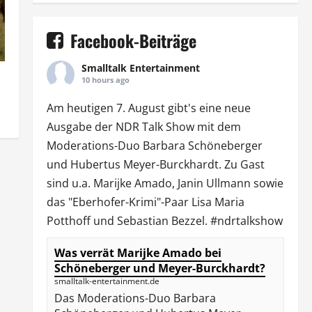
Facebook-Beiträge
Smalltalk Entertainment
10 hours ago
Am heutigen 7. August gibt's eine neue
Ausgabe der
NDR Talk Show
mit dem
Moderations-Duo
Barbara Schöneberger
und Hubertus Meyer-Burckhardt. Zu Gast
sind u.a.
Marijke Amado
,
Janin Ullmann
sowie
das "Eberhofer-Krimi"-Paar Lisa Maria
Potthoff und Sebastian Bezzel.
#ndrtalkshow
Was verrät Marijke Amado bei
Schöneberger und Meyer-Burckhardt?
smalltalk-entertainment.de
Das Moderations-Duo Barbara