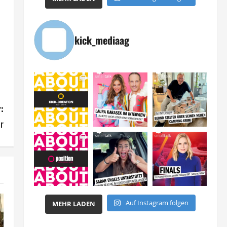
kick_mediaag
:
r
Auf Instagram folgen
MEHR LADEN