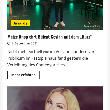
Awards
Matze Knop ehrt Bülent Ceylan mit dem „Hurz“
7. September 2021
Nicht mehr virtuell wie im Vorjahr, sondern vor
Publikum im Festspielhaus fand gestern die
Verleihung des Comedypreises...
Mehr
Mehr erfahren
Informationen
über
Matze
Knop
ehrt
Bülent
Ceylan
mit
dem
„Hurz“