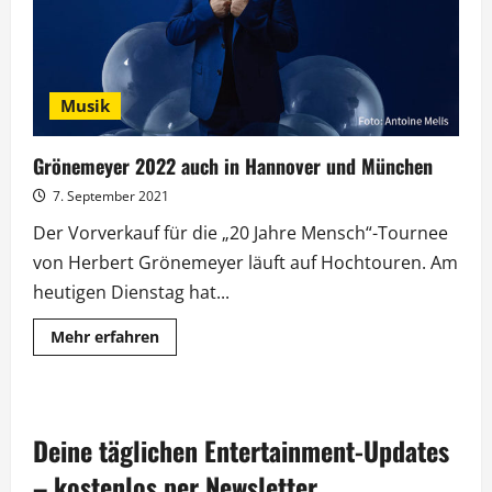
Musik
Grönemeyer 2022 auch in Hannover und München
7. September 2021
Der Vorverkauf für die „20 Jahre Mensch“-Tournee
von Herbert Grönemeyer läuft auf Hochtouren. Am
heutigen Dienstag hat...
Mehr
Mehr erfahren
Informationen
über
Grönemeyer
2022
auch
in
Deine täglichen Entertainment-Updates
Hannover
und
München
– kostenlos per Newsletter.