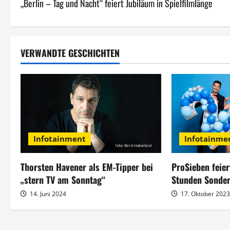
„Berlin – Tag und Nacht“ feiert Jubiläum in Spielfilmlänge
e
i
t
VERWANDTE GESCHICHTEN
r
a
g
s
Infotainme
Infotainment
n
ProSieben feier
Thorsten Havener als EM-Tipper bei
a
Stunden Sonde
„stern TV am Sonntag“
17. Oktober 202
14. Juni 2024
v
i