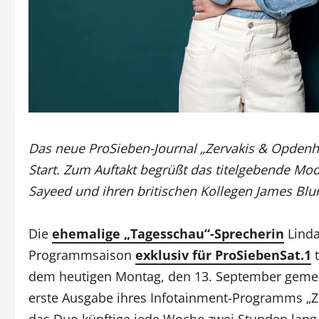
Das neue ProSieben-Journal „Zervakis & Opdenh
Start. Zum Auftakt begrüßt das titelgebende Mo
Sayeed und ihren britischen Kollegen James Blun
Die
ehemalige „Tagesschau“-Sprecherin
Linda
Programmsaison
exklusiv für ProSiebenSat.1
t
dem heutigen Montag, den 13. September gemei
erste Ausgabe ihres Infotainment-Programms „Ze
das Duo künftige jede Woche zwei Stunden lang 