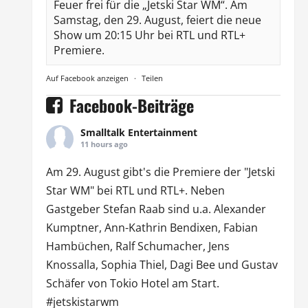
Feuer frei für die „Jetski Star WM“. Am
Samstag, den 29. August, feiert die neue
Show um 20:15 Uhr bei RTL und RTL+
Premiere.
Auf Facebook anzeigen
·
Teilen
Facebook-Beiträge
Smalltalk Entertainment
11 hours ago
Am 29. August gibt's die Premiere der "Jetski
Star WM" bei
RTL
und
RTL
+. Neben
Gastgeber Stefan Raab sind u.a.
Alexander
Kumptner
, Ann-Kathrin Bendixen,
Fabian
Hambüchen
, Ralf Schumacher,
Jens
Knossalla
,
Sophia Thiel
,
Dagi Bee
und Gustav
Schäfer von
Tokio Hotel
am Start.
#jetskistarwm