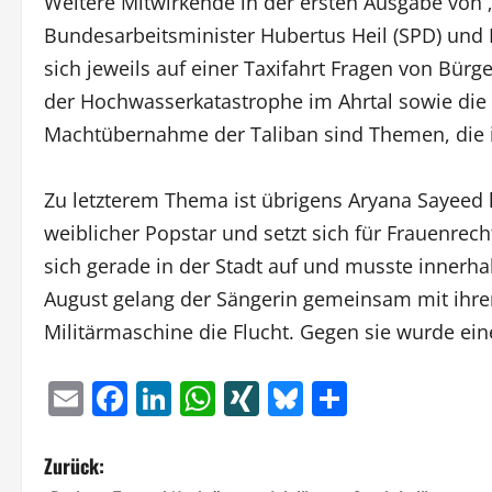
Weitere Mitwirkende in der ersten Ausgabe von „
Bundesarbeitsminister Hubertus Heil (SPD) und 
sich jeweils auf einer Taxifahrt Fragen von Bür
der Hochwasserkatastrophe im Ahrtal sowie die 
Machtübernahme der Taliban sind Themen, die i
Zu letzterem Thema ist übrigens Aryana Sayeed li
weiblicher Popstar und setzt sich für Frauenrech
sich gerade in der Stadt auf und musste innerh
August gelang der Sängerin gemeinsam mit ihrem
Militärmaschine die Flucht. Gegen sie wurde ein
Email
Facebook
LinkedIn
WhatsApp
XING
Bluesky
Teilen
B
Zurück: