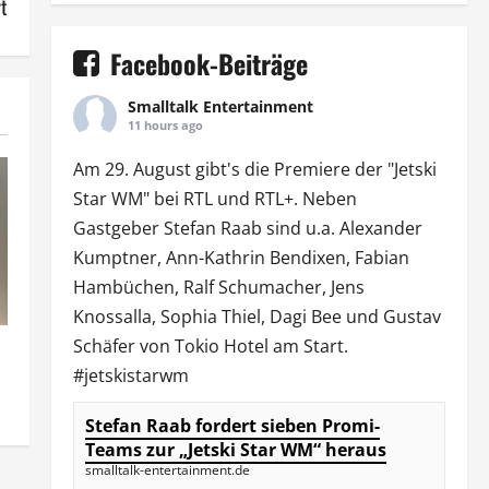
t
Facebook-Beiträge
Smalltalk Entertainment
11 hours ago
Am 29. August gibt's die Premiere der "Jetski
Star WM" bei
RTL
und
RTL
+. Neben
Gastgeber Stefan Raab sind u.a.
Alexander
Kumptner
, Ann-Kathrin Bendixen,
Fabian
Hambüchen
, Ralf Schumacher,
Jens
Knossalla
,
Sophia Thiel
,
Dagi Bee
und Gustav
Schäfer von
Tokio Hotel
am Start.
#jetskistarwm
Stefan Raab fordert sieben Promi-
Teams zur „Jetski Star WM“ heraus
smalltalk-entertainment.de