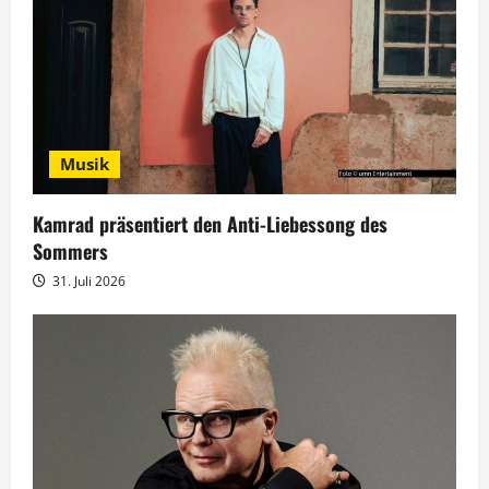
i
o
n
Musik
Kamrad präsentiert den Anti-Liebessong des
Sommers
31. Juli 2026