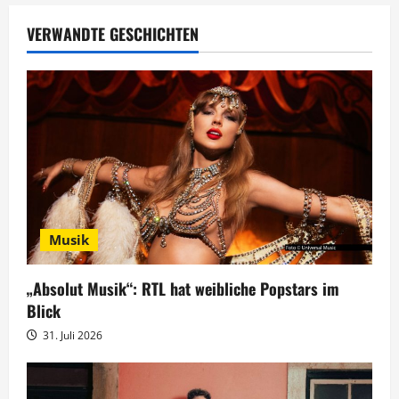
a
VERWANDTE GESCHICHTEN
g
s
n
a
v
Musik
i
g
„Absolut Musik“: RTL hat weibliche Popstars im
Blick
a
31. Juli 2026
t