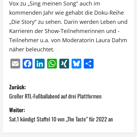
Vox zu „Sing meinen Song“ auch im
kommenden Jahr wie gehabt die Doku-Reihe
„Die Story“ zu sehen. Darin werden Leben und
Karrieren der Show-Teilnehmerinnen und -
Teilnehmer u.a. von Moderatorin Laura Dahm
näher beleuchtet.
Email
Facebook
LinkedIn
WhatsApp
XING
Bluesky
Teilen
B
Zurück:
e
Großer RTL-Fußballabend auf drei Plattformen
i
Weiter:
Sat.1 kündigt Staffel 10 von „The Taste“ für 2022 an
t
r