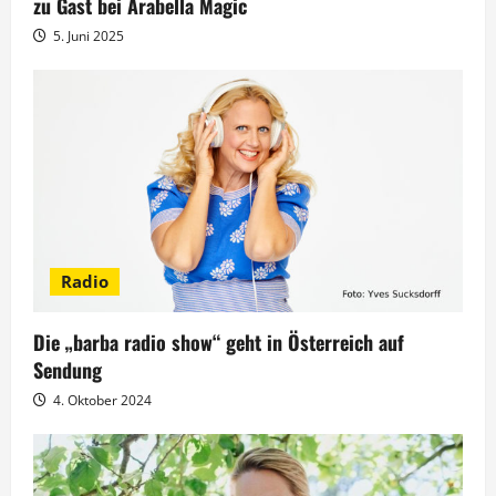
zu Gast bei Arabella Magic
a
5. Juni 2025
t
i
o
n
Radio
Die „barba radio show“ geht in Österreich auf
Sendung
4. Oktober 2024