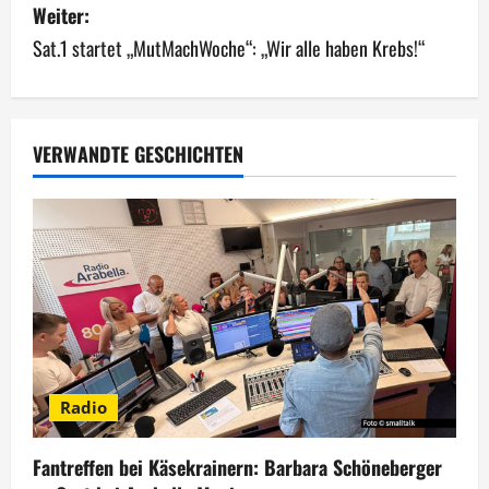
i
Weiter:
Sat.1 startet „MutMachWoche“: „Wir alle haben Krebs!“
t
r
a
VERWANDTE GESCHICHTEN
g
s
n
a
v
Radio
i
g
Fantreffen bei Käsekrainern: Barbara Schöneberger