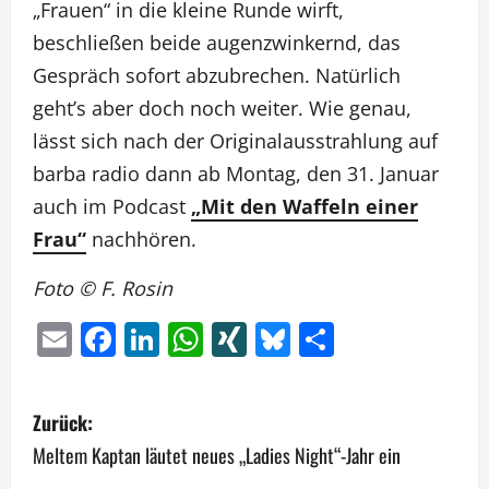
„Frauen“ in die kleine Runde wirft,
beschließen beide augenzwinkernd, das
Gespräch sofort abzubrechen. Natürlich
geht’s aber doch noch weiter. Wie genau,
lässt sich nach der Originalausstrahlung auf
barba radio dann ab Montag, den 31. Januar
auch im Podcast
„Mit den Waffeln einer
Frau“
nachhören.
Foto © F. Rosin
Email
Facebook
LinkedIn
WhatsApp
XING
Bluesky
Teilen
B
Zurück:
e
Meltem Kaptan läutet neues „Ladies Night“-Jahr ein