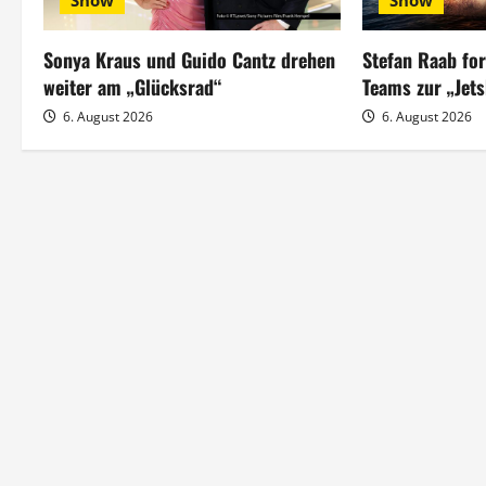
s
Show
Show
n
Sonya Kraus und Guido Cantz drehen
Stefan Raab fo
a
weiter am „Glücksrad“
Teams zur „Jet
6. August 2026
6. August 2026
v
i
g
a
t
i
o
n