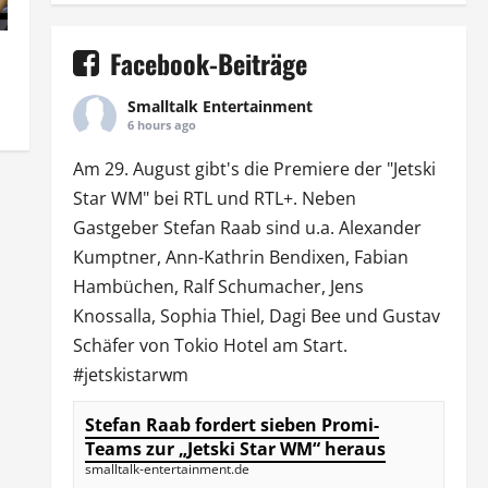
Facebook-Beiträge
Smalltalk Entertainment
6 hours ago
Am 29. August gibt's die Premiere der "Jetski
Star WM" bei
RTL
und
RTL
+. Neben
Gastgeber Stefan Raab sind u.a.
Alexander
Kumptner
, Ann-Kathrin Bendixen,
Fabian
Hambüchen
, Ralf Schumacher,
Jens
Knossalla
,
Sophia Thiel
,
Dagi Bee
und Gustav
Schäfer von
Tokio Hotel
am Start.
#jetskistarwm
Stefan Raab fordert sieben Promi-
Teams zur „Jetski Star WM“ heraus
smalltalk-entertainment.de