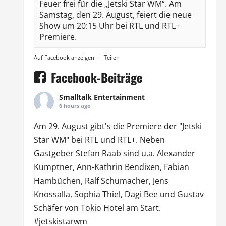
Feuer frei für die „Jetski Star WM“. Am
Samstag, den 29. August, feiert die neue
Show um 20:15 Uhr bei RTL und RTL+
Premiere.
Auf Facebook anzeigen
·
Teilen
Facebook-Beiträge
Smalltalk Entertainment
6 hours ago
Am 29. August gibt's die Premiere der "Jetski
Star WM" bei
RTL
und
RTL
+. Neben
Gastgeber Stefan Raab sind u.a.
Alexander
Kumptner
, Ann-Kathrin Bendixen,
Fabian
Hambüchen
, Ralf Schumacher,
Jens
Knossalla
,
Sophia Thiel
,
Dagi Bee
und Gustav
Schäfer von
Tokio Hotel
am Start.
#jetskistarwm