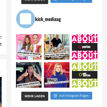
kick_mediaag
:
t
Auf Instagram folgen
MEHR LADEN