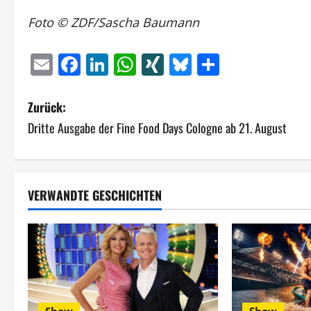
Foto © ZDF/Sascha Baumann
Email
Facebook
LinkedIn
WhatsApp
XING
Bluesky
Teilen
B
Zurück:
Dritte Ausgabe der Fine Food Days Cologne ab 21. August
e
i
t
VERWANDTE GESCHICHTEN
r
a
g