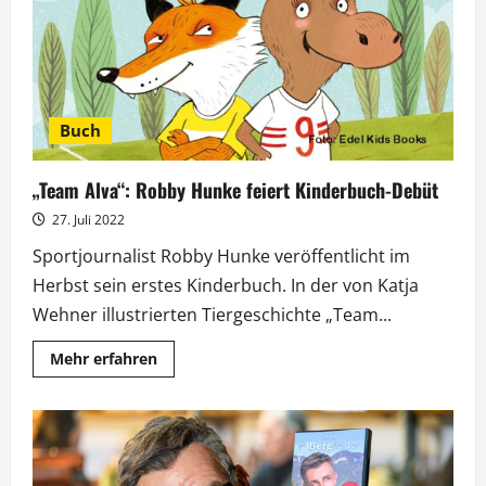
Gästen
Buch
„Team Alva“: Robby Hunke feiert Kinderbuch-Debüt
27. Juli 2022
Sportjournalist Robby Hunke veröffentlicht im
Herbst sein erstes Kinderbuch. In der von Katja
Wehner illustrierten Tiergeschichte „Team...
Mehr
Mehr erfahren
Informationen
über
„Team
Alva“:
Robby
Hunke
feiert
Kinderbuch-