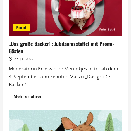
Food
„Das große Backen“: Jubiläumsstaffel mit Promi-
Gästen
27. Juli 2022
Moderatorin Enie van de Meiklokjes bittet ab dem
4. September zum zehnten Mal zu „Das große
Backen“...
Mehr
Mehr erfahren
Informationen
über
„Das
große
Backen“:
Jubiläumsstaffel
mit
Promi-