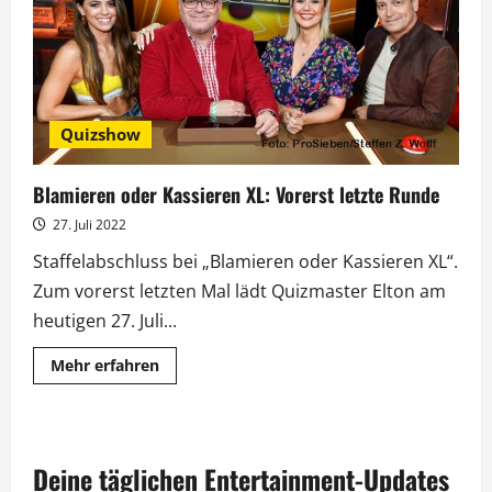
Quizshow
Blamieren oder Kassieren XL: Vorerst letzte Runde
27. Juli 2022
Staffelabschluss bei „Blamieren oder Kassieren XL“.
Zum vorerst letzten Mal lädt Quizmaster Elton am
heutigen 27. Juli...
Mehr
Mehr erfahren
Informationen
über
Blamieren
oder
Kassieren
XL:
Deine täglichen Entertainment-Updates
Vorerst
letzte