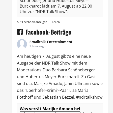
Schöneberger und Hubertus Meyer-
Burckhardt lädt am 7. August ab 22:00
Uhr zur "NDR Talk Show".
Auf Facebook anzeigen
·
Teilen
Facebook-Beiträge
Smalltalk Entertainment
5 hours ago
Am heutigen 7. August gibt's eine neue
Ausgabe der
NDR Talk Show
mit dem
Moderations-Duo
Barbara Schöneberger
und Hubertus Meyer-Burckhardt. Zu Gast
sind u.a.
Marijke Amado
,
Janin Ullmann
sowie
das "Eberhofer-Krimi"-Paar Lisa Maria
Potthoff und Sebastian Bezzel.
#ndrtalkshow
Was verrät Marijke Amado bei