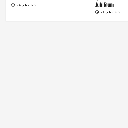
Jubiläum
24. Juli 2026
v
21. Juli 2026
i
g
a
t
i
o
n