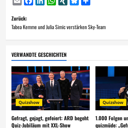
Email
Facebook
LinkedIn
WhatsApp
XING
Bluesky
Teilen
B
Zurück:
Tabea Kemme und Julia Simic verstärken Sky-Team
e
i
t
VERWANDTE GESCHICHTEN
r
a
g
s
Quizshow
Quizshow
n
Gefragt, gejagt, gefeiert: ARD begeht
1.000 Folgen u
a
Quiz-Jubiläum mit XXL-Show
quizmüde: „Gefr