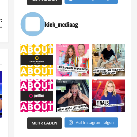
:
kick_mediaag
“
Auf Instagram folgen
MEHR LADEN