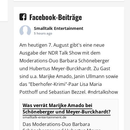
Facebook-Beiträge
Smalltalk Entertainment
5 hours ago
Am heutigen 7. August gibt's eine neue
Ausgabe der
NDR Talk Show
mit dem
Moderations-Duo
Barbara Schöneberger
und Hubertus Meyer-Burckhardt. Zu Gast
sind u.a.
Marijke Amado
,
Janin Ullmann
sowie
das "Eberhofer-Krimi"-Paar Lisa Maria
Potthoff und Sebastian Bezzel.
#ndrtalkshow
Was verrät Marijke Amado bei
Schöneberger und Meyer-Burckhardt?
smalltalk-entertainment.de
Das Moderations-Duo Barbara