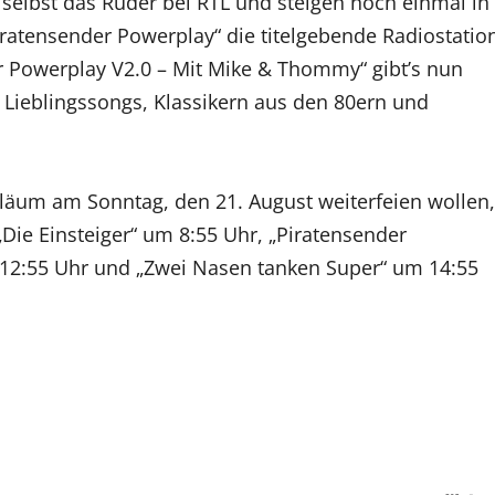
elbst das Ruder bei RTL und steigen noch einmal in
Piratensender Powerplay“ die titelgebende Radiostatio
er Powerplay V2.0 – Mit Mike & Thommy“ gibt’s nun
Lieblingssongs, Klassikern aus den 80ern und
läum am Sonntag, den 21. August weiterfeien wollen,
 „Die Einsteiger“ um 8:55 Uhr, „Piratensender
12:55 Uhr und „Zwei Nasen tanken Super“ um 14:55