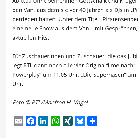
Ab 0.00 Uhr übernehmen Gottschalk und Krüger s
den Van, aus dem sie vor 40 Jahren als DJs in „
betrieben hatten. Unter dem Titel „Piratensend
eine neue Show aus dem Van – mit Gesprächen, 
aktuellen Hits.
Für Zuschauerinnen und Zuschauer, die das Jubi
legt RTL dann noch alle vier Originalfilme nach:
Powerplay“ um 11:05 Uhr, „Die Supernasen“ um 
Uhr.
Foto © RTL/Manfred H. Vogel
Email
Facebook
LinkedIn
WhatsApp
XING
Bluesky
Teilen