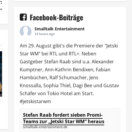
:
!“
Facebook-Beiträge
Smalltalk Entertainment
14 hours ago
Am 29. August gibt's die Premiere der "Jetski
Star WM" bei
RTL
und
RTL
+. Neben
Gastgeber Stefan Raab sind u.a.
Alexander
Kumptner
, Ann-Kathrin Bendixen,
Fabian
Hambüchen
, Ralf Schumacher,
Jens
Knossalla
,
Sophia Thiel
,
Dagi Bee
und Gustav
Schäfer von
Tokio Hotel
am Start.
#jetskistarwm
Stefan Raab fordert sieben Promi-
Teams zur „Jetski Star WM“ heraus
smalltalk-entertainment.de