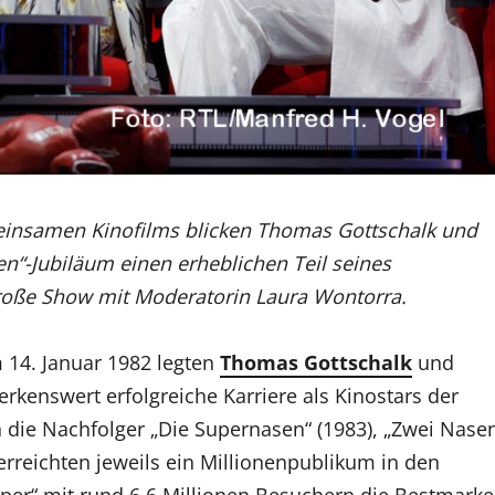
einsamen Kinofilms blicken Thomas Gottschalk und
“-Jubiläum einen erheblichen Teil seines
oße Show mit Moderatorin Laura Wontorra.
 14. Januar 1982 legten
Thomas Gottschalk
und
rkenswert erfolgreiche Karriere als Kinostars der
h die Nachfolger „Die Supernasen“ (1983), „Zwei Nase
 erreichten jeweils ein Millionenpublikum in den
per“ mit rund 6,6 Millionen Besuchern die Bestmarke