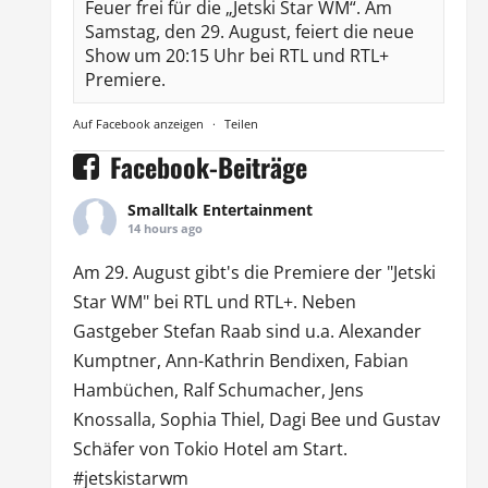
Feuer frei für die „Jetski Star WM“. Am
Samstag, den 29. August, feiert die neue
Show um 20:15 Uhr bei RTL und RTL+
Premiere.
Auf Facebook anzeigen
·
Teilen
Facebook-Beiträge
Smalltalk Entertainment
14 hours ago
Am 29. August gibt's die Premiere der "Jetski
Star WM" bei
RTL
und
RTL
+. Neben
Gastgeber Stefan Raab sind u.a.
Alexander
Kumptner
, Ann-Kathrin Bendixen,
Fabian
Hambüchen
, Ralf Schumacher,
Jens
Knossalla
,
Sophia Thiel
,
Dagi Bee
und Gustav
Schäfer von
Tokio Hotel
am Start.
#jetskistarwm