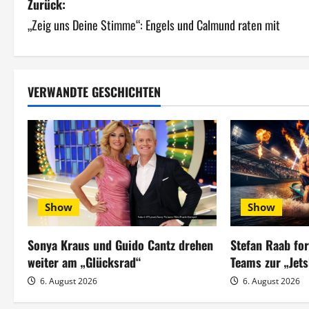
B
Zurück:
„Zeig uns Deine Stimme“: Engels und Calmund raten mit
e
i
t
VERWANDTE GESCHICHTEN
r
a
g
s
Show
Show
n
Sonya Kraus und Guido Cantz drehen
Stefan Raab fo
a
weiter am „Glücksrad“
Teams zur „Jet
6. August 2026
6. August 2026
v