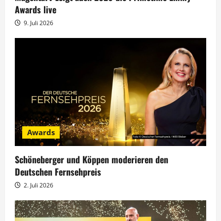
Awards live
a
9. Juli 2026
t
i
o
n
Awards
Schöneberger und Köppen moderieren den
Deutschen Fernsehpreis
2. Juli 2026