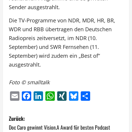
Sender ausgestrahlt.
Die TV-Programme von NDR, MDR, HR, BR,
WDR und RBB übertragen den Deutschen
Radiopreis zeitversetzt, im NDR (10.
September) und SWR Fernsehen (11.
September) wird zudem ein „Best of“
ausgestrahlt.
Foto © smalltalk
Email
Facebook
LinkedIn
WhatsApp
XING
Bluesky
Teilen
B
Zurück:
e
Doc Caro gewinnt Vision.A Award für besten Podcast