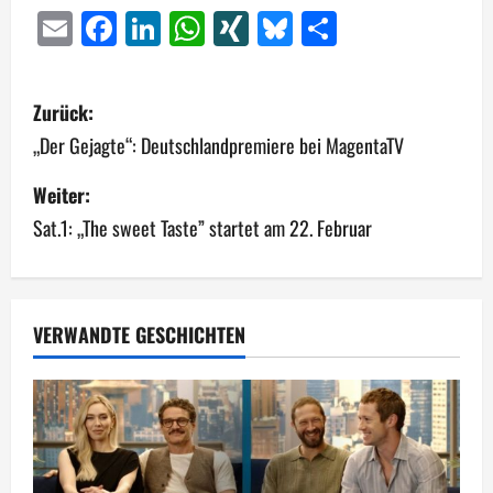
Email
Facebook
LinkedIn
WhatsApp
XING
Bluesky
Teilen
B
Zurück:
e
„Der Gejagte“: Deutschlandpremiere bei MagentaTV
i
Weiter:
Sat.1: „The sweet Taste” startet am 22. Februar
t
r
a
VERWANDTE GESCHICHTEN
g
s
n