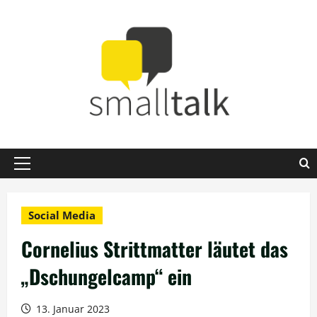
Zum
Inhalt
springen
Primäres
Menü
Social Media
Cornelius Strittmatter läutet das
„Dschungelcamp“ ein
13. Januar 2023