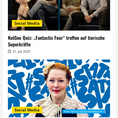
a
v
Social Media
i
g
NatGeo Quiz: „Fantastic Four“ treffen auf tierische
Superkräfte
a
31. Juli 2025
t
i
o
n
Social Media