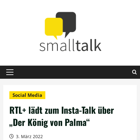
Zum
Inhalt
springen
Primäres
Menü
Social Media
RTL+ lädt zum Insta-Talk über
„Der König von Palma“
3. März 2022