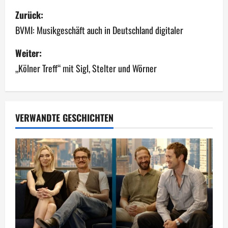
B
Zurück:
e
BVMI: Musikgeschäft auch in Deutschland digitaler
i
Weiter:
„Kölner Treff“ mit Sigl, Stelter und Wörner
t
r
a
VERWANDTE GESCHICHTEN
g
s
n
a
v