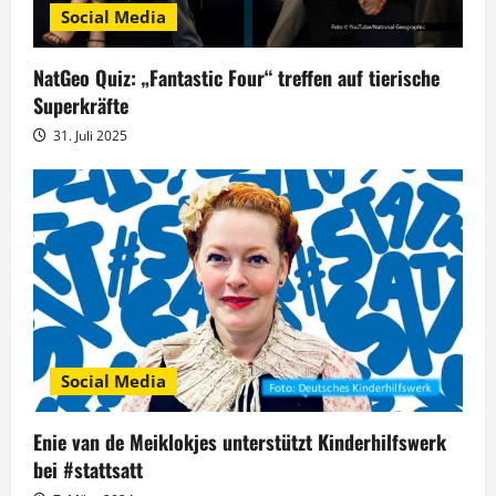
Social Media
i
g
NatGeo Quiz: „Fantastic Four“ treffen auf tierische
Superkräfte
a
31. Juli 2025
t
i
o
n
Social Media
Enie van de Meiklokjes unterstützt Kinderhilfswerk
bei #stattsatt