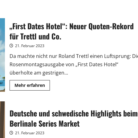
„First Dates Hotel“: Neuer Quoten-Rekord
für Trettl und Co.
21. Februar 2023
Da machte nicht nur Roland Trettl einen Luftsprung: Di
Rosenmontagsausgabe von „First Dates Hotel“
überholte am gestrigen...
Mehr
Mehr erfahren
Informationen
über
„First
Dates
Hotel“:
Deutsche und schwedische Highlights beim
Neuer
Quoten-
Rekord
Berlinale Series Market
für
Trettl
und
21. Februar 2023
Co.