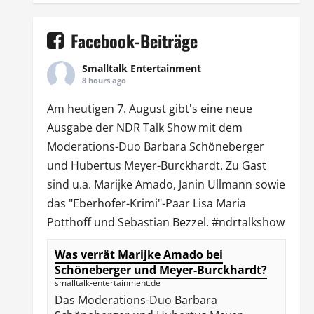
Facebook-Beiträge
Smalltalk Entertainment
8 hours ago
Am heutigen 7. August gibt's eine neue
Ausgabe der
NDR Talk Show
mit dem
Moderations-Duo
Barbara Schöneberger
und Hubertus Meyer-Burckhardt. Zu Gast
sind u.a.
Marijke Amado
,
Janin Ullmann
sowie
das "Eberhofer-Krimi"-Paar Lisa Maria
Potthoff und Sebastian Bezzel.
#ndrtalkshow
Was verrät Marijke Amado bei
Schöneberger und Meyer-Burckhardt?
smalltalk-entertainment.de
Das Moderations-Duo Barbara