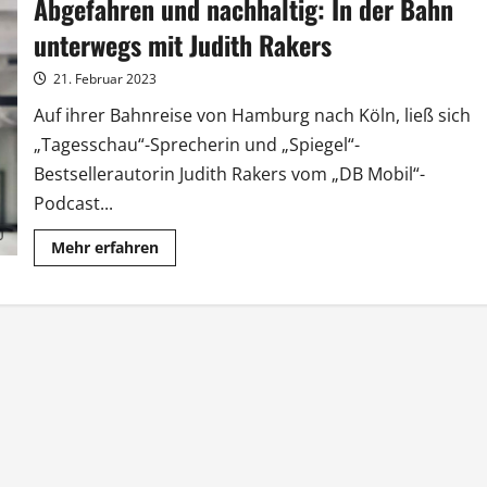
Abgefahren und nachhaltig: In der Bahn
die
Welt
retten
unterwegs mit Judith Rakers
möchte
21. Februar 2023
Auf ihrer Bahnreise von Hamburg nach Köln, ließ sich
„Tagesschau“-Sprecherin und „Spiegel“-
Bestsellerautorin Judith Rakers vom „DB Mobil“-
Podcast...
Mehr
Mehr erfahren
Informationen
über
Abgefahren
und
nachhaltig:
In
der
Bahn
unterwegs
mit
Judith
Rakers