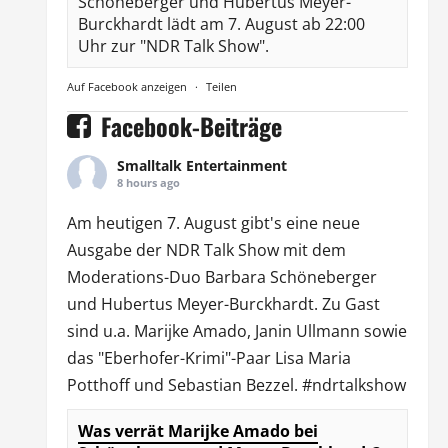
Schöneberger und Hubertus Meyer-
Burckhardt lädt am 7. August ab 22:00
Uhr zur "NDR Talk Show".
Auf Facebook anzeigen
·
Teilen
Facebook-Beiträge
Smalltalk Entertainment
8 hours ago
Am heutigen 7. August gibt's eine neue
Ausgabe der
NDR Talk Show
mit dem
Moderations-Duo
Barbara Schöneberger
und Hubertus Meyer-Burckhardt. Zu Gast
sind u.a.
Marijke Amado
,
Janin Ullmann
sowie
das "Eberhofer-Krimi"-Paar Lisa Maria
Potthoff und Sebastian Bezzel.
#ndrtalkshow
Was verrät Marijke Amado bei