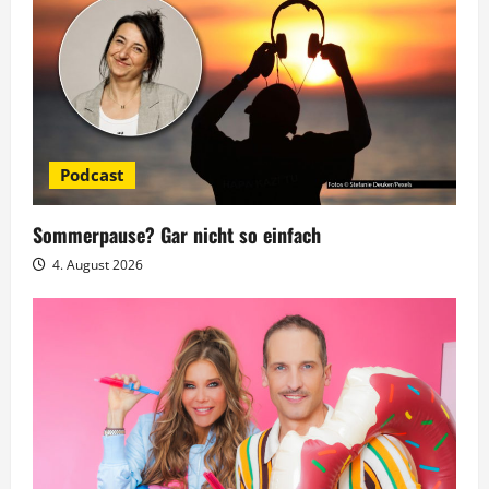
n
a
v
i
Podcast
g
Sommerpause? Gar nicht so einfach
a
4. August 2026
t
i
o
n