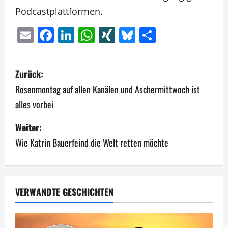
Podcastplattformen.
Email
Facebook
LinkedIn
WhatsApp
XING
Bluesky
Teilen
B
Zurück:
e
Rosenmontag auf allen Kanälen und Aschermittwoch ist
alles vorbei
i
Weiter:
t
Wie Katrin Bauerfeind die Welt retten möchte
r
a
g
VERWANDTE GESCHICHTEN
s