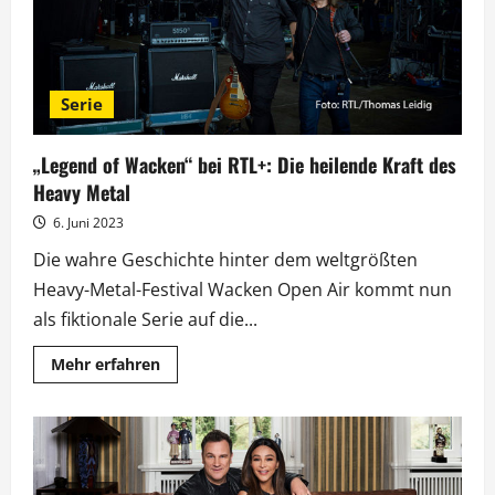
Serie
„Legend of Wacken“ bei RTL+: Die heilende Kraft des
Heavy Metal
6. Juni 2023
Die wahre Geschichte hinter dem weltgrößten
Heavy-Metal-Festival Wacken Open Air kommt nun
als fiktionale Serie auf die...
Mehr
Mehr erfahren
Informationen
über
„Legend
of
Wacken“
bei
RTL+:
Die