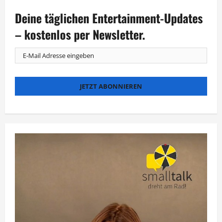
Show
gestartet:
Deine täglichen Entertainment-Updates
Schnelle
Füße
mit
– kostenlos per Newsletter.
Hans
Sarpei