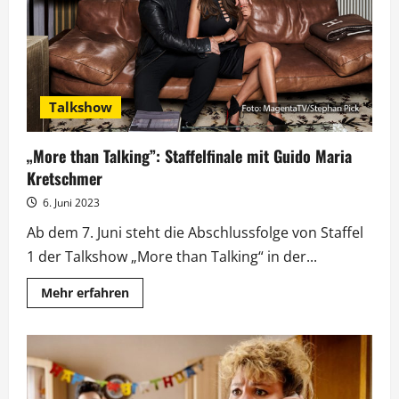
heilende
Kraft
des
Heavy
Metal
Talkshow
„More than Talking”: Staffelfinale mit Guido Maria
Kretschmer
6. Juni 2023
Ab dem 7. Juni steht die Abschlussfolge von Staffel
1 der Talkshow „More than Talking“ in der...
Mehr
Mehr erfahren
Informationen
über
„More
than
Talking”:
Staffelfinale
mit
Guido