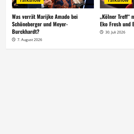
Talkshow
Talkshow
n
a
Was verrät Marijke Amado bei
„Kölner Treff“
Schöneberger und Meyer-
Eko Fresh und E
v
Burckhardt?
30. Juli 2026
i
7. August 2026
g
a
t
i
o
n