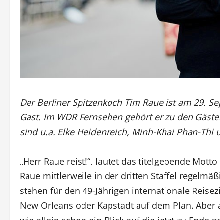
Der Berliner Spitzenkoch Tim Raue ist am 29. S
Gast. Im WDR Fernsehen gehört er zu den Gästen 
sind u.a. Elke Heidenreich, Minh-Khai Phan-Thi
„Herr Raue reist!“, lautet das titelgebende Motto
Raue mittlerweile in der dritten Staffel regelmä
stehen für den 49-Jährigen internationale Reisez
New Orleans oder Kapstadt auf dem Plan. Aber au
wie allein schon ein Blick auf die jetzt zu End