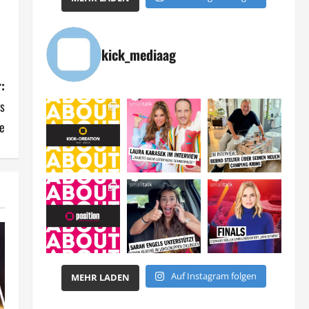
kick_mediaag
:
s
e
Auf Instagram folgen
MEHR LADEN