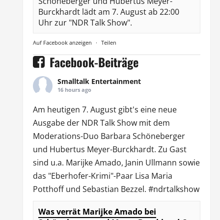
Schöneberger und Hubertus Meyer-
Burckhardt lädt am 7. August ab 22:00
Uhr zur "NDR Talk Show".
Auf Facebook anzeigen
·
Teilen
Facebook-Beiträge
Smalltalk Entertainment
16 hours ago
Am heutigen 7. August gibt's eine neue
Ausgabe der
NDR Talk Show
mit dem
Moderations-Duo
Barbara Schöneberger
und Hubertus Meyer-Burckhardt. Zu Gast
sind u.a.
Marijke Amado
,
Janin Ullmann
sowie
das "Eberhofer-Krimi"-Paar Lisa Maria
Potthoff und Sebastian Bezzel.
#ndrtalkshow
Was verrät Marijke Amado bei