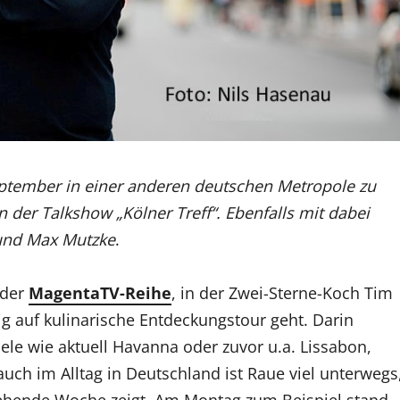
eptember in einer anderen deutschen Metropole zu
der Talkshow „Kölner Treff“. Ebenfalls mit dabei
 und Max Mutzke
.
 der
MagentaTV-Reihe
, in der Zwei-Sterne-Koch Tim
ßig auf kulinarische Entdeckungstour geht. Darin
iele wie aktuell Havanna oder zuvor u.a. Lissabon,
ch im Alltag in Deutschland ist Raue viel unterwegs
e gehende Woche zeigt. Am Montag zum Beispiel stand