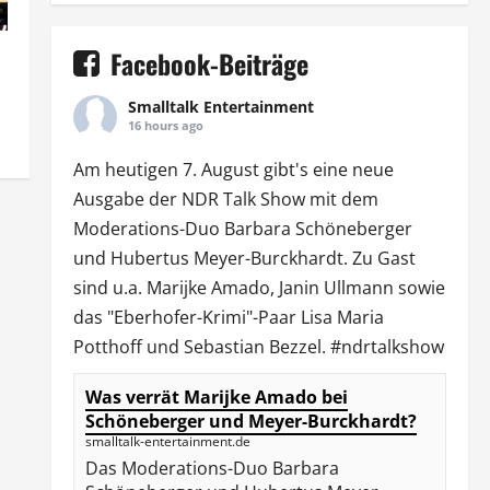
Facebook-Beiträge
Smalltalk Entertainment
16 hours ago
Am heutigen 7. August gibt's eine neue
Ausgabe der
NDR Talk Show
mit dem
Moderations-Duo
Barbara Schöneberger
und Hubertus Meyer-Burckhardt. Zu Gast
sind u.a.
Marijke Amado
,
Janin Ullmann
sowie
das "Eberhofer-Krimi"-Paar Lisa Maria
Potthoff und Sebastian Bezzel.
#ndrtalkshow
Was verrät Marijke Amado bei
Schöneberger und Meyer-Burckhardt?
smalltalk-entertainment.de
Das Moderations-Duo Barbara