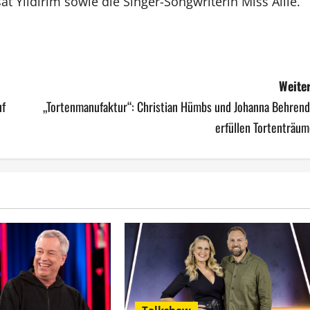
t Yildirim sowie die Singer-Songwriterin Miss Allie.
Weiter
uf
„Tortenmanufaktur“: Christian Hümbs und Johanna Behrend
erfüllen Tortenträum