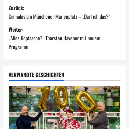
B
Zurück:
e
Cannabis am Münchener Marienplatz – „Darf ich das?“
i
Weiter:
„Alles Kopfsache?“ Thorsten Havener mit neuem
t
Programm
r
a
g
VERWANDTE GESCHICHTEN
s
n
a
v