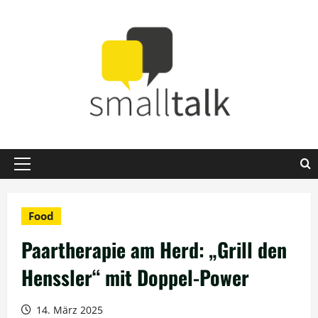
Zum
Inhalt
springen
Primäres
Menü
Food
Paartherapie am Herd: „Grill den
Henssler“ mit Doppel-Power
14. März 2025