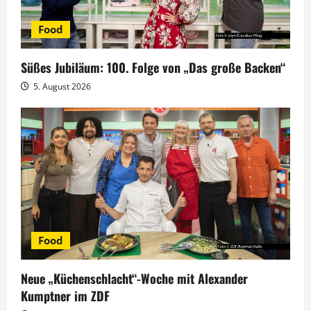
i
Food
g
Süßes Jubiläum: 100. Folge von „Das große Backen“
a
5. August 2026
t
i
o
n
Food
Neue „Küchenschlacht“-Woche mit Alexander
Kumptner im ZDF