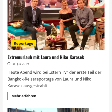
brennt!“
läutet
ProSieben-
Themenwoche
ein
Reportage
Extremurlaub mit Laura und Niko Karasek
31. Juli 2019
Heute Abend wird bei „stern TV“ der erste Teil der
Bangkok-Reisereportage von Laura und Niko
Karasek ausgestrahlt....
Mehr
Mehr erfahren
Informationen
über
Extremurlaub
mit