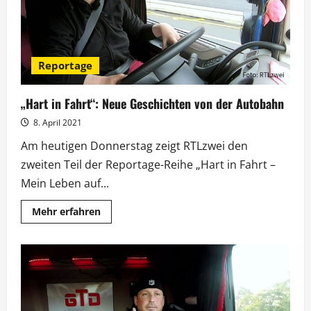
Reportage
„Hart in Fahrt“: Neue Geschichten von der Autobahn
8. April 2021
Am heutigen Donnerstag zeigt RTLzwei den
zweiten Teil der Reportage-Reihe „Hart in Fahrt –
Mein Leben auf...
Mehr
Mehr erfahren
Informationen
über
„Hart
in
Fahrt“:
Neue
Geschichten
von
der
Autobahn