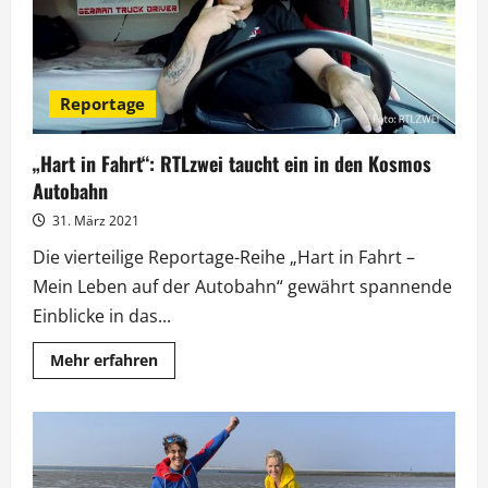
Reportage
„Hart in Fahrt“: RTLzwei taucht ein in den Kosmos
Autobahn
31. März 2021
Die vierteilige Reportage-Reihe „Hart in Fahrt –
Mein Leben auf der Autobahn“ gewährt spannende
Einblicke in das...
Mehr
Mehr erfahren
Informationen
über
„Hart
in
Fahrt“:
RTLzwei
taucht
ein