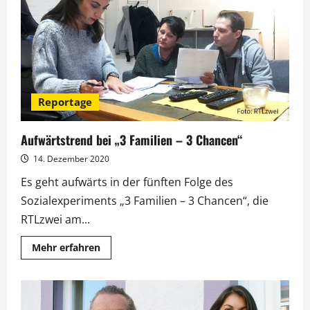
Rakers
ab
heute
im
NDR
Reportage
Aufwärtstrend bei „3 Familien – 3 Chancen“
14. Dezember 2020
Es geht aufwärts in der fünften Folge des
Sozialexperiments „3 Familien – 3 Chancen“, die
RTLzwei am...
Mehr
Mehr erfahren
Informationen
über
Aufwärtstrend
bei
„3
Familien