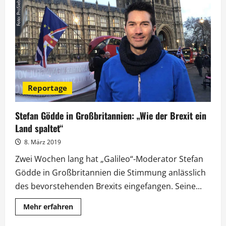
Laura
und
Niko
Karasek
Reportage
Stefan Gödde in Großbritannien: „Wie der Brexit ein
Land spaltet“
8. März 2019
Zwei Wochen lang hat „Galileo“-Moderator Stefan
Gödde in Großbritannien die Stimmung anlässlich
des bevorstehenden Brexits eingefangen. Seine...
Mehr
Mehr erfahren
Informationen
über