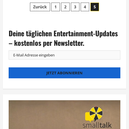
Stefan
Seitennummerierung
Gödde
Zurück
1
2
3
4
5
in
Großbritannien:
der
„Wie
der
Brexit
Beiträge
ein
Deine täglichen Entertainment-Updates
Land
spaltet“
– kostenlos per Newsletter.