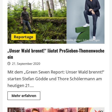
Chancen!“:
Sozialexperiment
bei
RTLzwei
Reportage
„Unser Wald brennt!“ läutet ProSieben-Themenwoche
ein
21. September 2020
Mit dem „Green Seven Report: Unser Wald brennt!“
starten Stefan Gödde und Thore Schölermann am
heutigen 21....
Mehr
Mehr erfahren
Informationen
über
„Unser
Wald