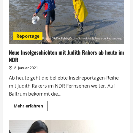
in
den
Kosmos
Autobahn
Reportage
Neue Inselgeschichten mit Judith Rakers ab heute im
NDR
8. Januar 2021
Ab heute geht die beliebte Inselreportagen-Reihe
mit Judith Rakers im NDR Fernsehen weiter. Auf
Baltrum bekommt die...
Mehr
Mehr erfahren
Informationen
über
Neue
Inselgeschichten
mit
Judith