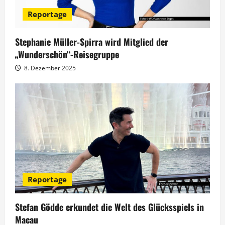
v
Reportage
i
g
Stephanie Müller-Spirra wird Mitglied der
„Wunderschön“-Reisegruppe
a
8. Dezember 2025
t
i
o
n
Reportage
Stefan Gödde erkundet die Welt des Glücksspiels in
Macau