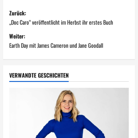
B
Zurück:
e
„Doc Caro“ veröffentlicht im Herbst ihr erstes Buch
i
Weiter:
Earth Day mit James Cameron und Jane Goodall
t
r
a
VERWANDTE GESCHICHTEN
g
s
n
a